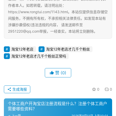
电
作者本人。如若转载，请注明出处：
商
https://www.rongtui.com/1143.html。本站仅提供信息存储空
运
间服务，不拥有所有权，不承担相关法律责任。如发现本站有
营
涉嫌抄袭侵权/违法违规的内容， 请发送邮件至
2951220@qq.com举报，一经查实，本站将立刻删除。
登录
注册
直
播
淘宝12年老店
淘宝12年老店才几千个粉丝
带
淘宝12年老店才几千个粉丝正常吗
货
引
赞
(0)
流
推
生成海报
0
0
广
个体工商户开淘宝店注册流程是什么？注册个体工商户
私
需要哪些资料？
域
上一篇
2025年9月11日 上午10:01