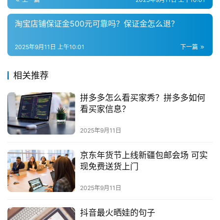
社
群
淘宝店铺保证金500元可靠吗？保证金怎么退？
问
2025年9月11日 上午10:01
下一篇
答
社
区
相关推荐
拼多多怎么看买家秀？拼多多如何
看买家信息？
2025年9月11日
京东年货节上线新疆包邮会场 可实
现免费送货上门
2025年9月11日
抖音最火晒娃的句子