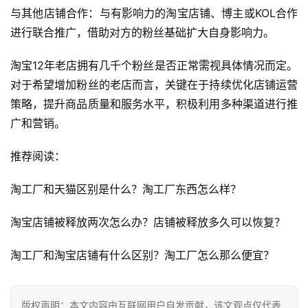
首
‌与其他店铺合作‌：与有影响力的淘宝店铺、博主或KOL合作
页
进行联合推广，借助对方的粉丝基础扩大自身影响力。
自
淘宝12年老店拥有几千个粉丝是否正常需视具体情况而定。
媒
对于希望增加粉丝的老店而言，关键在于持续优化店铺运营
体
策略，提升商品质量和服务水平，积极利用多种渠道进行推
广和营销。
G
E
推荐阅读：
O
优
淘工厂和天猫区别是什么？淘工厂东西怎么样？
化
淘宝店铺被释放两次怎么办？店铺被释放多久可以恢复？
A
i
淘工厂和淘宝店铺有什么区别？淘工厂怎么那么便宜？
观
察
版权声明：本文内容由互联网用户自发贡献，该文观点仅代表