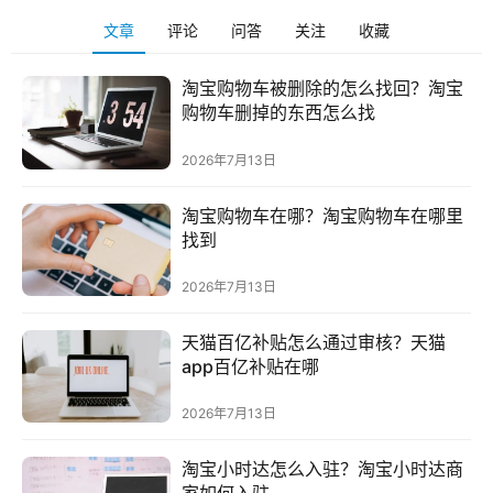
文章
评论
问答
关注
收藏
自
媒
淘宝购物车被删除的怎么找回？淘宝
体
购物车删掉的东西怎么找
2026年7月13日
G
E
淘宝购物车在哪？淘宝购物车在哪里
O
找到
优
化
2026年7月13日
A
天猫百亿补贴怎么通过审核？天猫
i
app百亿补贴在哪
观
2026年7月13日
察
淘宝小时达怎么入驻？淘宝小时达商
电
家如何入驻