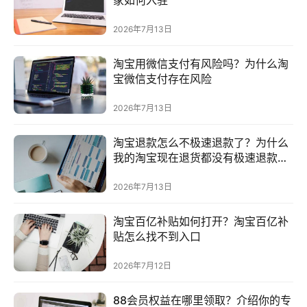
商
运
2026年7月13日
营
登录
注册
淘宝用微信支付有风险吗？为什么淘
直
宝微信支付存在风险
播
2026年7月13日
带
货
淘宝退款怎么不极速退款了？为什么
我的淘宝现在退货都没有极速退款了
引
以前都有的
流
2026年7月13日
推
广
淘宝百亿补贴如何打开？淘宝百亿补
贴怎么找不到入口
私
2026年7月12日
域
社
88会员权益在哪里领取？介绍你的专
群