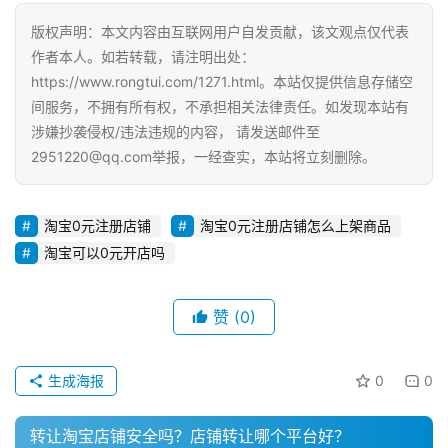
版权声明：本文内容由互联网用户自发贡献，该文观点仅代表
电
作者本人。如若转载，请注明出处：
商
https://www.rongtui.com/1271.html。本站仅提供信息存储空
运
间服务，不拥有所有权，不承担相关法律责任。如发现本站有
营
涉嫌抄袭侵权/违法违规的内容， 请发送邮件至
登录
注册
2951220@qq.com举报，一经查实，本站将立刻删除。
直
播
带
淘宝0元注册店铺
淘宝0元注册店铺怎么上架商品
货
淘宝可以0元开店吗
引
流
赞
(0)
推
广
生成海报
0
0
私
转让淘宝店铺安全吗？店铺转让哪个平台好？
域