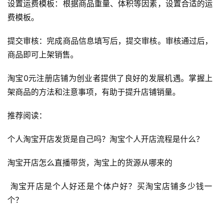
设置运费模板：根据商品重量、体积等因素，设置合适的运
首
费模板。
页
提交审核：完成商品信息填写后，提交审核。审核通过后，
自
商品即可上架销售。
媒
体
淘宝0元注册店铺为创业者提供了良好的发展机遇。掌握上
架商品的方法和注意事项，有助于提升店铺销量。
G
E
推荐阅读：
O
优
个人淘宝开店发货是自己吗？淘宝个人开店流程是什么？
化
淘宝开店怎么直播带货，淘宝上的货源从哪来的
A
 淘宝开店是个人好还是个体户好？买淘宝店铺多少钱一
i
个？
观
察