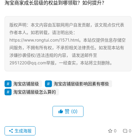
货
淘宝商家成长层级的权益到哪领取？如何提升？
引
版权声明：本文内容由互联网用户自发贡献，该文观点仅代表
流
作者本人。如若转载，请注明出处：
推
广
https://www.rongtui.com/1571.html。本站仅提供信息存储空
间服务，不拥有所有权，不承担相关法律责任。如发现本站有
涉嫌抄袭侵权/违法违规的内容， 请发送邮件至
私
2951220@qq.com举报，一经查实，本站将立刻删除。
域
社
群
淘宝店铺层级
淘宝店铺层级影响因素有哪些
淘宝店铺层级怎么算的
问
答
社
赞
(0)
区
生成海报
0
0