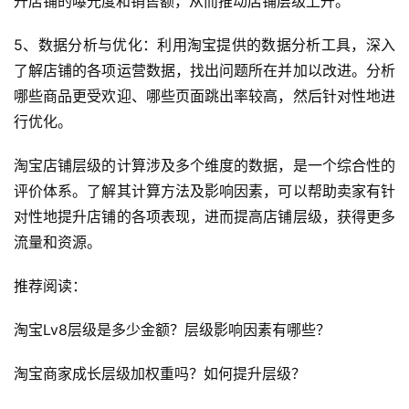
升店铺的曝光度和销售额，从而推动店铺层级上升。
E
O
5、数据分析与优化：利用淘宝提供的数据分析工具，深入
优
化
了解店铺的各项运营数据，找出问题所在并加以改进。分析
哪些商品更受欢迎、哪些页面跳出率较高，然后针对性地进
A
行优化。
i
观
淘宝店铺层级的计算涉及多个维度的数据，是一个综合性的
察
评价体系。了解其计算方法及影响因素，可以帮助卖家有针
对性地提升店铺的各项表现，进而提高店铺层级，获得更多
电
流量和资源。
商
运
推荐阅读：
营
登录
注册
淘宝Lv8层级是多少金额？层级影响因素有哪些？
直
播
淘宝商家成长层级加权重吗？如何提升层级？
带