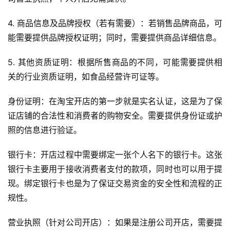
商
运
4. 商品信息及品牌授权（若有需要）：若销售品牌商品，可
营
能需要提供品牌授权证明；同时，需要提供商品详细信息。
登录
注册
直
5. 其他资质证明：根据所售商品的不同，可能需要提供相
播
关的行业资质证明，如食品经营许可证等。
带
货
身份证明：在淘宝开店的第一步就是实名认证，这是为了保
证店铺的合法性和消费者的购物安全。需要提供身份证或护
引
照的信息进行验证。
流
推
银行卡：开店过程中需要绑定一张个人名下的银行卡。这张
广
银行卡主要用于接收消费者支付的款项，同时也可以用于提
现。绑定银行卡也是为了保证交易资金的安全性和流程的正
私
规性。
域
社
营业执照（针对公司开店）：如果是注册公司开店，需要提
群