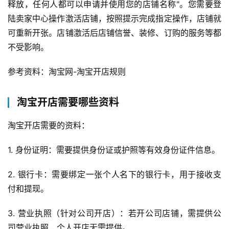
释放，任何人都可以申请并使用您的店铺名称"。您需要登
陆卖家中心操作激活店铺，按照提示完成指定操作，店铺就
自
可重新开张。店铺激活后店铺信誉、装修、订购的服务等都
媒
不受影响。
体
参考资料：淘宝网-淘宝开店规则
G
E
淘宝开店需要哪些资料
O
优
淘宝开店需要的资料：
化
1. 身份证明：需要提供身份证或护照等有效身份证件信息。
A
i
2. 银行卡：需要绑定一张个人名下的银行卡，用于接收支
观
付和提现。
察
3. 营业执照（针对公司开店）：若开公司店铺，需提供公
电
司营业执照，个人开店无需提供。