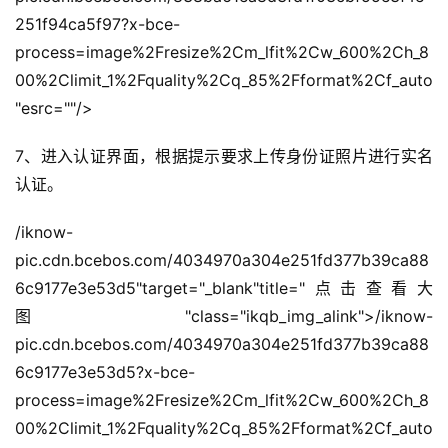
251f94ca5f97?x-bce-
process=image%2Fresize%2Cm_lfit%2Cw_600%2Ch_8
00%2Climit_1%2Fquality%2Cq_85%2Fformat%2Cf_auto
"esrc=""/>
7、进入认证界面，根据提示要求上传身份证照片进行实名
认证。
首
/iknow-
页
pic.cdn.bcebos.com/4034970a304e251fd377b39ca88
自
6c9177e3e53d5"target="_blank"title="点击查看大
媒
图"class="ikqb_img_alink">/iknow-
体
pic.cdn.bcebos.com/4034970a304e251fd377b39ca88
6c9177e3e53d5?x-bce-
G
process=image%2Fresize%2Cm_lfit%2Cw_600%2Ch_8
E
00%2Climit_1%2Fquality%2Cq_85%2Fformat%2Cf_auto
O