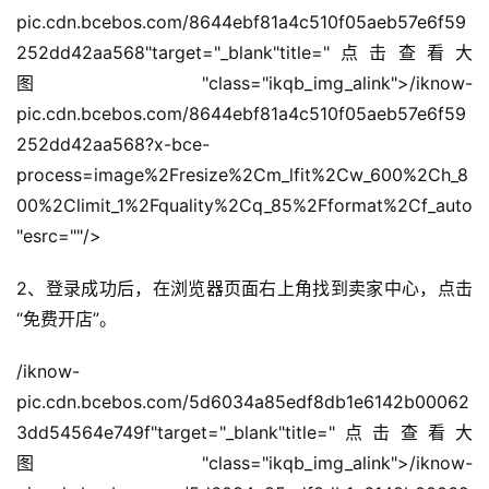
pic.cdn.bcebos.com/8644ebf81a4c510f05aeb57e6f59
252dd42aa568"target="_blank"title="点击查看大
图"class="ikqb_img_alink">/iknow-
pic.cdn.bcebos.com/8644ebf81a4c510f05aeb57e6f59
252dd42aa568?x-bce-
process=image%2Fresize%2Cm_lfit%2Cw_600%2Ch_8
00%2Climit_1%2Fquality%2Cq_85%2Fformat%2Cf_auto
"esrc=""/>
2、登录成功后，在浏览器页面右上角找到卖家中心，点击
“免费开店”。
/iknow-
pic.cdn.bcebos.com/5d6034a85edf8db1e6142b00062
3dd54564e749f"target="_blank"title="点击查看大
图"class="ikqb_img_alink">/iknow-