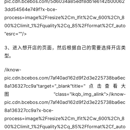
pic.cdn.bcebos.com/5d6034a85edf8db1e6142b00062
3dd54564e749f?x-bce-
process=image%2Fresize%2Cm_lfit%2Cw_600%2Ch_8
00%2Climit_1%2Fquality%2Cq_85%2Fformat%2Cf_auto
"esrc=""/>
3、进入想开店的页面，然后根据自己的需要选择开店类
型。
/iknow-
pic.cdn.bcebos.com/7af40ad162d9f2d3e225738ba6ec
8a136327cc9a"target="_blank"title="点击查看大
图"class="ikqb_img_alink">/iknow-
pic.cdn.bcebos.com/7af40ad162d9f2d3e225738ba6ec
8a136327cc9a?x-bce-
process=image%2Fresize%2Cm_lfit%2Cw_600%2Ch_8
00%2Climit_1%2Fquality%2Cq_85%2Fformat%2Cf_auto