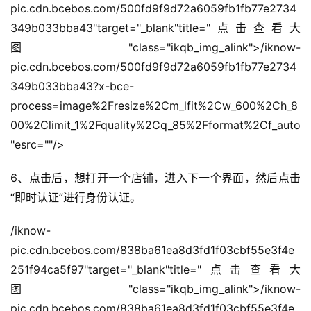
pic.cdn.bcebos.com/500fd9f9d72a6059fb1fb77e2734
349b033bba43"target="_blank"title="点击查看大
图"class="ikqb_img_alink">/iknow-
pic.cdn.bcebos.com/500fd9f9d72a6059fb1fb77e2734
349b033bba43?x-bce-
process=image%2Fresize%2Cm_lfit%2Cw_600%2Ch_8
00%2Climit_1%2Fquality%2Cq_85%2Fformat%2Cf_auto
"esrc=""/>
6、点击后，想打开一个店铺，进入下一个界面，然后点击
“即时认证”进行身份认证。
/iknow-
pic.cdn.bcebos.com/838ba61ea8d3fd1f03cbf55e3f4e
251f94ca5f97"target="_blank"title="点击查看大
图"class="ikqb_img_alink">/iknow-
pic.cdn.bcebos.com/838ba61ea8d3fd1f03cbf55e3f4e