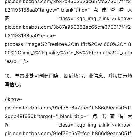
pic.cdn.bcebos.com/3b87e950352ac65cfe373017f4f2
引
b21193138aa0"target="_blank"title="点击查看大
流
图"class="ikqb_img_alink">/iknow-
推
pic.cdn.bcebos.com/3b87e950352ac65cfe373017f4f2
广
b21193138aa0?x-bce-
process=image%2Fresize%2Cm_lfit%2Cw_600%2Ch_8
私
00%2Climit_1%2Fquality%2Cq_85%2Fformat%2Cf_auto
域
"esrc=""/>
社
群
10、单击此处可创建门店，然后填写开业信息，并按提示填
写信息。
问
答
/iknow-
社
pic.cdn.bcebos.com/91ef76c6a7efce1b866d9eaea051f
区
3deb48f650b"target="_blank"title="点击查看大
图"class="ikqb_img_alink">/iknow-
pic.cdn.bcebos.com/91ef76c6a7efce1b866d9eaea051f