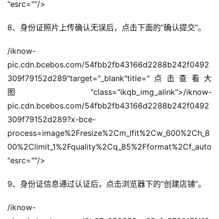
"esrc=""/>
优
化
8、身份证照片上传确认无误后，点击下面的“确认提交”。
A
/iknow-
i
pic.cdn.bcebos.com/54fbb2fb43166d2288b242f0492
观
309f79152d289"target="_blank"title="点击查看大
察
图"class="ikqb_img_alink">/iknow-
pic.cdn.bcebos.com/54fbb2fb43166d2288b242f0492
电
309f79152d289?x-bce-
商
运
process=image%2Fresize%2Cm_lfit%2Cw_600%2Ch_8
营
00%2Climit_1%2Fquality%2Cq_85%2Fformat%2Cf_auto
登录
注册
"esrc=""/>
直
播
9、身份证信息通过认证后，点击浏览器下的“创建店铺”。
带
货
/iknow-