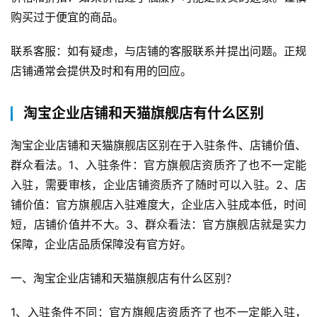
购买过于便宜的商品。
首
联系客服：如有疑虑，与店铺的客服联系并提出问题。正规
页
店铺通常会提供及时和有用的回应。
自
媒
淘宝企业店铺和天猫旗舰店有什么区别
体
淘宝企业店铺和天猫旗舰店区别在于入驻条件、店铺价值、
G
群众看法。1、入驻条件：官方旗舰店资质齐了也不一定能
E
入驻，需要审核，企业店铺资质齐了随时可以入驻。2、店
O
铺价值：官方旗舰店入驻难度大，企业店入驻成本低，时间
优
短，店铺价值并不大。3、群众看法：官方旗舰店就是实力
化
保障，企业店品质保障没有官方好。
A
一、淘宝企业店铺和天猫旗舰店有什么区别？
i
观
1、入驻条件不同：官方旗舰店资质齐了也不一定能入驻，