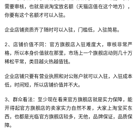
察
需要审核，也就是说淘宝放名额（天猫店值在这个地方），
你要有这个名额才可以入驻。
电
商
企业店铺资质齐了随时可以入驻，门槛低，入驻简易。
运
营
2、店铺价值不同：官方旗舰店入驻难度大，审核非常严
登录
注册
格，所以本身价值就在那里，市场上一个旗舰店动则几十万
直
稀松平常，类目越火热越值钱。
播
带
企业店铺只要有营业执照和对公账户就可以入驻，入驻成本
货
低，时间短，所以店铺价值并不大。
引
3、群众看法：至少现在看来官方旗舰店就是实力保障，能
流
开得起官方旗舰店的卖家实力自然不差，大家上淘宝买东
推
西，也都是光临官方旗舰店较多，无他，品牌保证，品质保
广
障。
私