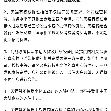
程及相关的收费说明均以官方招商页面为准。
首
页
2、天猫有权根据包括但不仅限于品牌需求、公司经营状
况、服务水平等其他因素退回客户申请；同时天猫有权在申
自
请入驻及后续经营阶段要求客户提供其他资质；天猫将结合
媒
各行业发展动态、国家相关规定及消费者购买需求，不定期
体
更新招商标准。
G
3、请务必确保您申请入驻及后续经营阶段提供的相关资质
E
的真实性（若您提供的相关资质为第三方提供，如商标注册
O
证、授权书等，请务必先行核实文件的真实有效性），一旦
优
发现虚假资质，您的公司将被列入非诚信客户名单，天猫将
化
不再与您进行合作。
A
4、天猫暂不接受个体工商户的入驻申请，也不接受非中国
i
观
大陆企业的入驻申请。
察
5、天猫暂不接受未取得国家商标总局颁发的商标注册证或