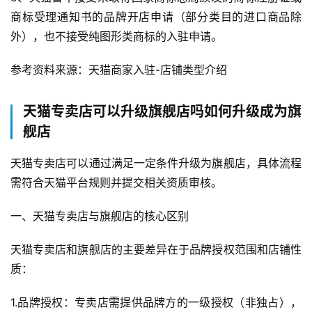
商标受理通知书的品牌开店申请（部分类目的进口商品除
电
商
外），也不接受纯图形类商标的入驻申请。
运
营
参考资料来源：天猫商家入驻-店铺类型介绍
登录
注册
直
天猫专卖店可以升级旗舰店吗如何升级成为旗
播
舰店
带
货
天猫专卖店可以通过满足一定条件升级为旗舰店，具体流程
需符合天猫平台规则并提交相关资质审核。
引
流
一、天猫专卖店与旗舰店的核心区别
推
广
天猫专卖店和旗舰店的主要差异在于品牌授权范围和店铺性
质：
私
域
1.品牌授权：专卖店需提供品牌方的一级授权（非独占），