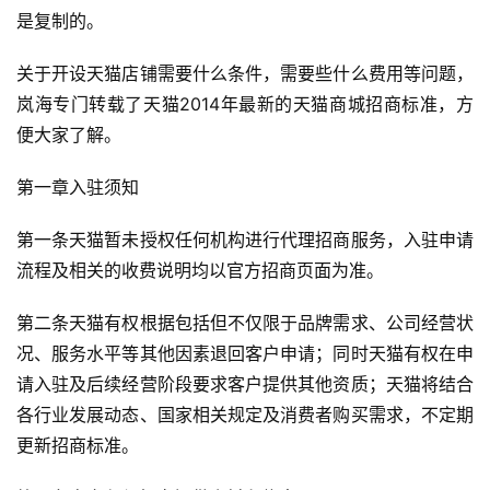
是复制的。
关于开设天猫店铺需要什么条件，需要些什么费用等问题，
岚海专门转载了天猫2014年最新的天猫商城招商标准，方
首
便大家了解。
页
第一章入驻须知
自
媒
第一条天猫暂未授权任何机构进行代理招商服务，入驻申请
体
流程及相关的收费说明均以官方招商页面为准。
G
第二条天猫有权根据包括但不仅限于品牌需求、公司经营状
E
况、服务水平等其他因素退回客户申请；同时天猫有权在申
O
请入驻及后续经营阶段要求客户提供其他资质；天猫将结合
优
各行业发展动态、国家相关规定及消费者购买需求，不定期
化
更新招商标准。
A