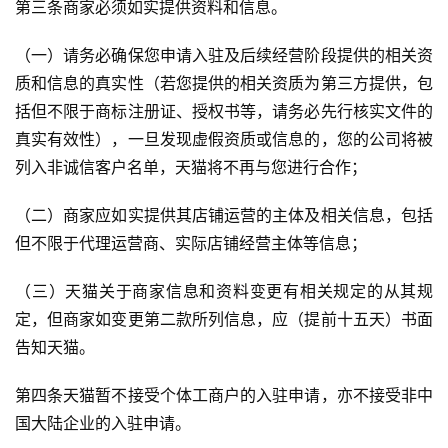
第三条商家必须如实提供资料和信息。
i
观
（一）请务必确保您申请入驻及后续经营阶段提供的相关资
察
质和信息的真实性（若您提供的相关资质为第三方提供，包
括但不限于商标注册证、授权书等，请务必先行核实文件的
电
真实有效性），一旦发现虚假资质或信息的，您的公司将被
商
运
列入非诚信客户名单，天猫将不再与您进行合作；
营
（二）商家应如实提供其店铺运营的主体及相关信息，包括
登录
注册
直
但不限于代理运营商、实际店铺经营主体等信息；
播
带
（三）天猫关于商家信息和资料变更有相关规定的从其规
货
定，但商家如变更第二款所列信息，应（提前十五天）书面
告知天猫。
引
流
第四条天猫暂不接受个体工商户的入驻申请，亦不接受非中
推
国大陆企业的入驻申请。
广