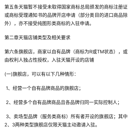
第五条天猫暂不接受未取得国家商标总局颁发的商标注册证
私
或商标受理通知书的品牌开店申请（部分类目的进口商品除
域
外），亦不接受纯图形类商标的入驻申请。
社
群
第二章天猫店铺类型及相关要求
第六条旗舰店，商家以自有品牌（商标为R或TM状态），或
问
答
由权利人独占性授权，入驻天猫开设的店铺
社
区
(一)旗舰店，可以有以下几种情形：
 1、经营一个自有品牌商品的旗舰店；
 2、经营多个自有品牌商品且各品牌归同一实际控制人；
 3、卖场型品牌（服务类商标）所有者开设的旗舰店；其中
2、3两种类型旗舰店仅限天猫主动邀请入驻。