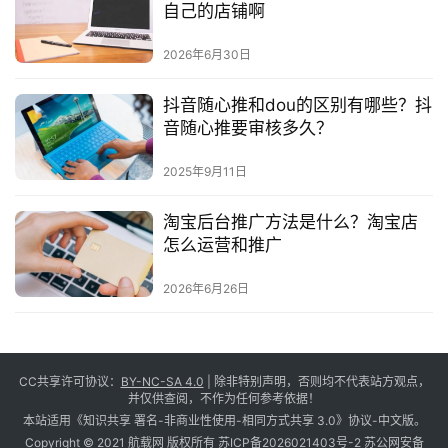
自己的店铺啊
2026年6月30日
抖音随心推和dou的区别有哪些？抖
音随心推要审核多久？
2025年9月11日
淘宝后台推广方法是什么？淘宝店
怎么运营和推广
2026年6月26日
CC共享许可协议：
BY-NC-SA 4.0
| 除非特别声明，否则均不代表站方观点，
并仅供查阅，不作为任何参考依据！
本站适用《知识共享 署名-非商业性使用-相同方式共享 3.0》协议-中文版。
Copyright © 2021 航载网 版权所有
苏ICP备2026021403号-2
苏公网安备