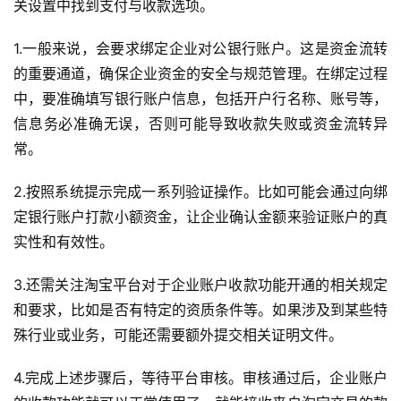
关设置中找到支付与收款选项。
流
推
1.一般来说，会要求绑定企业对公银行账户。这是资金流转
广
的重要通道，确保企业资金的安全与规范管理。在绑定过程
中，要准确填写银行账户信息，包括开户行名称、账号等，
私
信息务必准确无误，否则可能导致收款失败或资金流转异
域
社
常。
群
2.按照系统提示完成一系列验证操作。比如可能会通过向绑
定银行账户打款小额资金，让企业确认金额来验证账户的真
问
答
实性和有效性。
社
区
3.还需关注淘宝平台对于企业账户收款功能开通的相关规定
和要求，比如是否有特定的资质条件等。如果涉及到某些特
殊行业或业务，可能还需要额外提交相关证明文件。
4.完成上述步骤后，等待平台审核。审核通过后，企业账户