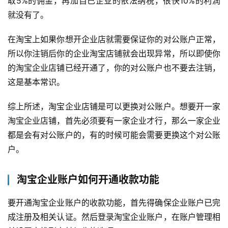
取5%的佣金，再加自己企业的依法纳税，很快10%的利润
化
就没有了。
A
在淘宝上如果你想开企业店就需要保证你的对公账户正常，
i
所以你注销后你的企业淘宝店铺就会出现异常，所以即使你
观
察
的淘宝企业店铺已经开通了，你的对公账户也不要去注销，
这是基本常识。
电
商
综上所述，淘宝企业店铺是可以更换对公账户。想要开一家
运
淘宝企业店铺，首先必须要有一家企业才行，那么一家企业
营
都是会有对公账户的，有的时候可能会需要更换这个对公账
登录
注册
户。
直
播
淘宝企业账户如何开通收款功能
带
货
要开通淘宝企业账户的收款功能，首先得确保企业账户已完
成注册及相关认证。然后登录淘宝企业账户，在账户管理相
引