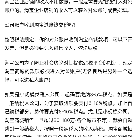
淘宝企业店铺的收入不用做账，一般是需要先把钱打入对公
账户的。淘宝企业店铺的收入可以转入对公账号或者提现。
公司账户收到淘宝进账钱交税吗?
按照税法规定，你的对公账户收到淘宝商城款项，可以不开
发票，但是必须要记入销售收入，依法纳税。
首
页
淘宝公司为了防止社会舆论对其提供避税平台的批评，规定
淘宝商城的款项必须进入对公账户(无名良品是另外一个选
自
择，可以进私人账户)
媒
体
如果是小规模纳税人公司，起码要缴纳3-5%税点。如果是
一般纳税人公司，为了获取进项要支付6-10%税点，加上自
G
己纳税部分，总体要支付8-10%税点。尤其是小规模公司，
E
淘宝商城销售一旦超过80-180万(各个城市不等)，就会自动
O
跳到一般纳税人，按照一般纳税人的收入纳税。淘宝商城抽
优