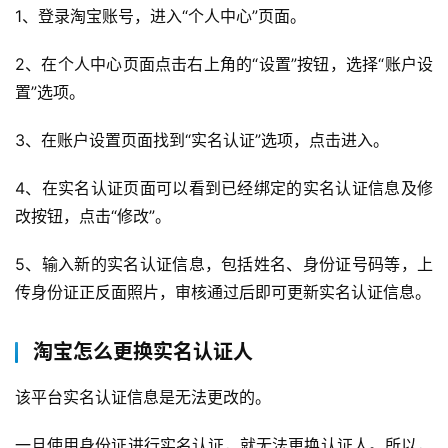
商
1、登录淘宝账号，进入“个人中心”页面。
运
营
2、在个人中心页面点击右上角的“设置”按钮，选择“账户设
置”选项。
登录
注册
直
3、在账户设置页面找到“实名认证”选项，点击进入。
播
带
4、在实名认证页面可以看到已经绑定的实名认证信息及修
货
改按钮，点击“修改”。
引
5、输入新的实名认证信息，包括姓名、身份证号码等，上
流
推
传身份证正反面照片，审核通过后即可更新实名认证信息。
广
淘宝怎么更换实名认证人
私
域
该平台实名认证信息是无法更改的。
社
群
一旦使用身份证进行实名认证，就无法更换认证人。所以，