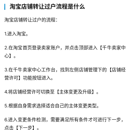
自
淘宝店铺转让过户流程是什么
媒
体
淘宝店铺转让过户的流程：
G
1.进入淘宝。
E
O
2.在淘宝首页登录卖家账户，并点击顶部进入【千牛卖家中
优
心】。
化
3.在千牛卖家中心工作台，找到左侧店铺管理下的【店铺经
A
营许可】功能按钮进入。
i
观
4.将店铺经营许可切换至【主体变更及升级】。
察
5.根据自身需求选择适合自己的主体变更类型。
电
商
6.进入变更条件检测，需要满足所有条件才可进行下一步，
运
点击【下一步】。