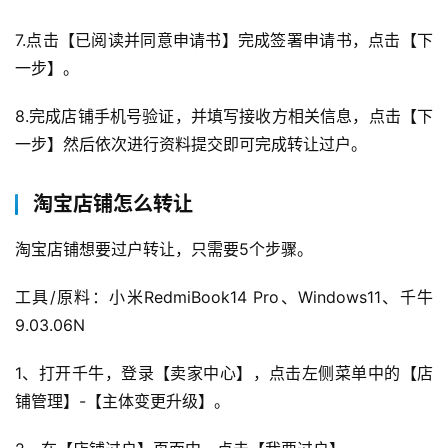
营
登录
注册
7.点击【已阅读并同意申请书】完成签署申请书，点击【下
直
一步】。
播
带
8.完成店铺手机号验证，并填写接收方相关信息，点击【下
货
一步】然后依次进行资料提交即可完成转让过户。
引
淘宝店铺怎么转让
流
推
淘宝店铺想要过户转让，只需要5个步骤。
广
工具/原料：小米RedmiBook14 Pro、Windows11、千牛
私
9.03.06N
域
社
1、打开千牛，登录【卖家中心】，点击左侧菜单中的【店
群
铺管理】-【主体变更升级】。
问