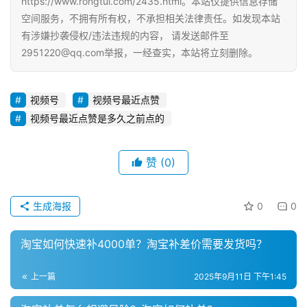
https://www.rongtui.com/2435.html。本站仅提供信息存储
运
空间服务，不拥有所有权，不承担相关法律责任。如发现本站
营
有涉嫌抄袭侵权/违法违规的内容， 请发送邮件至
2951220@qq.com举报，一经查实，本站将立刻删除。
登录
注册
直
播
视频号
视频号最近点赞
带
货
视频号最近点赞是多久之前点的
引
赞
(0)
流
推
广
生成海报
0
0
私
淘宝如何快速补4000单？淘宝补差价需要发货吗？
域
社
上一篇
2025年9月11日 下午1:45
群