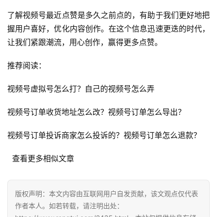
了解视频号最近点赞是多久之前点的，有助于我们更好地把
自
握用户喜好，优化内容创作。在这个信息迅速更迭的时代，
媒
让我们紧跟潮流，用心创作，赢得更多点赞。
体
推荐阅读：
G
E
视频号虚拟号怎么打？自己的视频号怎么弄
O
优
视频号订单收货地址怎么改？视频号订单怎么导出？
化
视频号订单投诉商家怎么投诉的？视频号订单怎么退款？
A
i
  查看更多相似文章
观
察
版权声明：本文内容由互联网用户自发贡献，该文观点仅代表
电
作者本人。如若转载，请注明出处：
商