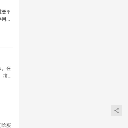
重要平
手用户
么，在
、拼多
问诊服