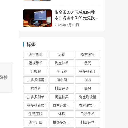
淘金币0.01元兑如何秒
杀？淘金币0.01元兑换在
哪如何兑换
2026年7月13日
标签
淘宝刷单
近视
农村淘宝
近视手术
淘宝补单
散光
近视眼
全飞秒
拼多多新手
涉嫌抄
拼多多运营
淘小铺
视力
营养科
抖店评价
痛风
拼多多刷单
阿里拍卖
淘宝刷流量
拼多多新店
京东开放平台
农村淘宝快递
生殖医院
体检
飞秒手术
淘宝开店
拼多多双十二
抖店运营