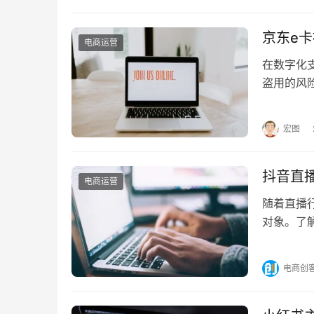
京东e
电商运营
在数字化
盗用的风
么追回？ 
宏图
抖音直
电商运营
随着直播
对象。了
为你详细
电商创