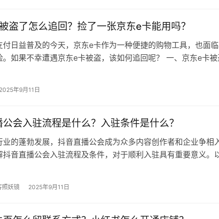
卡被盗了怎么追回？捡了一张京东e卡能用吗？
支付日益普及的今天，京东e卡作为一种便捷的购物工具，也面临
险。如果不幸遭遇京东e卡被盗，该如何追回呢？ 一、京东e卡被
立即冻结卡片 一旦发现京东…
2025年9月11日
播公会入驻流程是什么？入驻条件是什么？
行业的蓬勃发展，抖音直播公会成为众多内容创作者和企业争相
解抖音直播公会入驻流程及条件，对于顺利入驻具有重要意义。
介绍抖音直播公会的入驻流程和条件…
客照妖镜
2025年9月11日