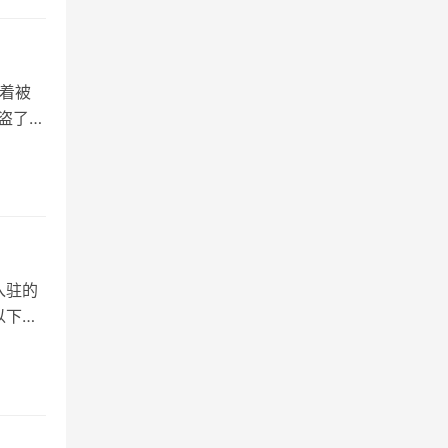
着被
盗了怎
入驻的
以下将