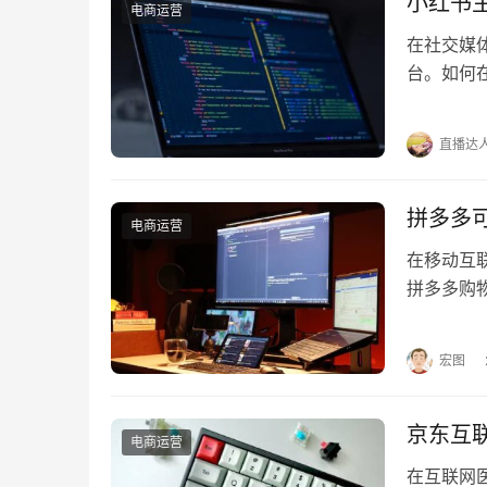
小红书
电商运营
在社交媒
台。如何
的疑问。
直播达
拼多多
电商运营
在移动互
拼多多购
多可以微信
宏图
京东互
电商运营
在互联网