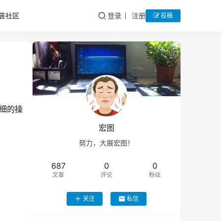
答社区
登录
注册
投稿
细的操
宏图
努力，大展宏图！
687
0
0
文章
评论
粉丝
关注
私信