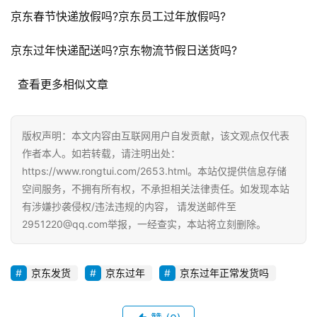
观
京东春节快递放假吗?京东员工过年放假吗?
察
京东过年快递配送吗?京东物流节假日送货吗?
电
  查看更多相似文章
商
运
营
版权声明：本文内容由互联网用户自发贡献，该文观点仅代表
登录
注册
作者本人。如若转载，请注明出处：
直
https://www.rongtui.com/2653.html。本站仅提供信息存储
播
空间服务，不拥有所有权，不承担相关法律责任。如发现本站
带
有涉嫌抄袭侵权/违法违规的内容， 请发送邮件至
货
2951220@qq.com举报，一经查实，本站将立刻删除。
引
流
京东发货
京东过年
京东过年正常发货吗
推
广