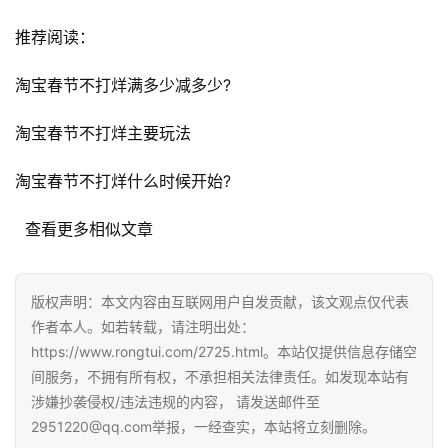
A
推荐阅读：
i
观
淘宝春节不打烊满多少减多少?
察
淘宝春节不打烊主要玩法
电
淘宝春节不打烊什么时候开始?
商
运
  查看更多相似文章
营
登录
注册
直
版权声明：本文内容由互联网用户自发贡献，该文观点仅代表
播
作者本人。如若转载，请注明出处：
带
https://www.rongtui.com/2725.html。本站仅提供信息存储空
货
间服务，不拥有所有权，不承担相关法律责任。如发现本站有
涉嫌抄袭侵权/违法违规的内容， 请发送邮件至
引
2951220@qq.com举报，一经查实，本站将立刻删除。
流