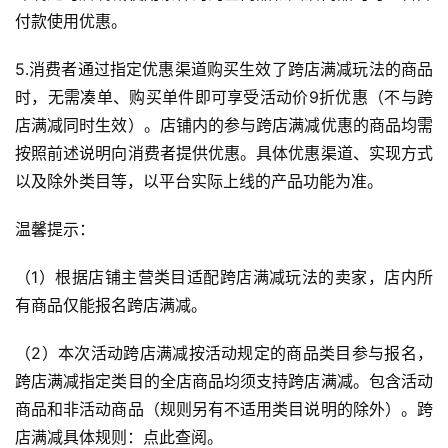
付款使用优惠。
5.消费者通过指定优惠渠道购买生效了跨店满减玩法的商品
时，无需凑单、购买单件即可享受活动价9折优惠（不与跨
店满减同时生效）。店铺内的参与跨店满减优惠的商品均需
首
按照前述说明向消费者提供优惠。具体优惠渠道、实现方式
页
以及除外类目等，以平台实际上线的产品功能为准。
自
温馨提示：
媒
体
（1）根据店铺主营类目适配跨店满减玩法的卖家，店内所
有商品仅能报名跨店满减。
G
（2）本次活动跨店满减按活动规定的商品类目参与报名，
E
O
跨店满减指定类目的全店商品均须支持跨店满减。包含活动
优
商品和非活动商品（规则另有不适用类目说明的除外）。跨
化
店满减具体规则：点此查阅。