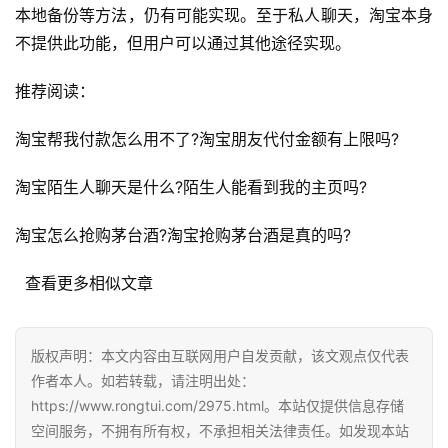
本地备份等方法，仍有可能实现。至于私人聊天，淘宝本身
不提供此功能，但用户可以通过其他途径实现。
A
i
推荐阅读：
观
察
淘宝帮我付款怎么用不了?淘宝朋友代付金额有上限吗?
电
淘宝陌生人聊天是什么?陌生人能看到我的主页吗?
商
运
淘宝怎么抢购茅台酒?淘宝抢购茅台酒是真的吗?
营
  查看更多相似文章
登录
注册
直
播
带
版权声明：本文内容由互联网用户自发贡献，该文观点仅代表
货
作者本人。如若转载，请注明出处：
https://www.rongtui.com/2975.html。本站仅提供信息存储
空间服务，不拥有所有权，不承担相关法律责任。如发现本站
引