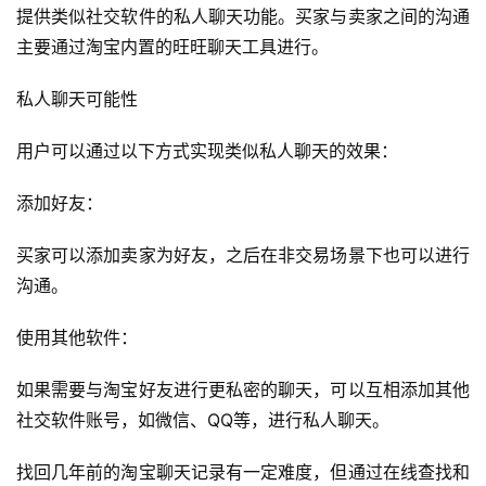
提供类似社交软件的私人聊天功能。买家与卖家之间的沟通
主要通过淘宝内置的旺旺聊天工具进行。
私人聊天可能性
用户可以通过以下方式实现类似私人聊天的效果：
首
添加好友：
页
买家可以添加卖家为好友，之后在非交易场景下也可以进行
自
沟通。
媒
体
使用其他软件：
G
如果需要与淘宝好友进行更私密的聊天，可以互相添加其他
E
社交软件账号，如微信、QQ等，进行私人聊天。
O
优
找回几年前的淘宝聊天记录有一定难度，但通过在线查找和
化