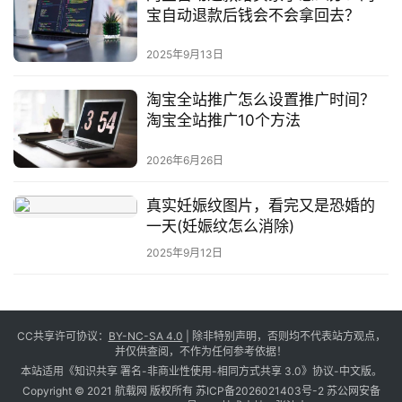
宝自动退款后钱会不会拿回去？
2025年9月13日
淘宝全站推广怎么设置推广时间？
淘宝全站推广10个方法
2026年6月26日
真实妊娠纹图片，看完又是恐婚的
一天(妊娠纹怎么消除)
2025年9月12日
CC共享许可协议：
BY-NC-SA 4.0
| 除非特别声明，否则均不代表站方观点，
并仅供查阅，不作为任何参考依据！
本站适用《知识共享 署名-非商业性使用-相同方式共享 3.0》协议-中文版。
Copyright © 2021 航载网 版权所有
苏ICP备2026021403号-2
苏公网安备