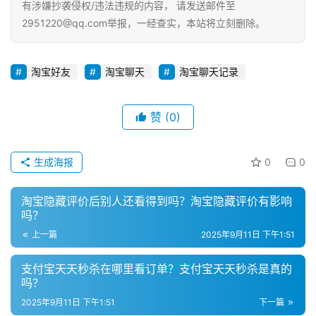
有涉嫌抄袭侵权/违法违规的内容， 请发送邮件至
流
2951220@qq.com举报，一经查实，本站将立刻删除。
推
广
淘宝好友
淘宝聊天
淘宝聊天记录
私
域
社
赞
(0)
群
生成海报
0
0
问
答
淘宝隐藏评价后别人还看得到吗？淘宝隐藏评价有影响
社
吗？
区
上一篇
2025年9月11日 下午1:51
支付宝天天秒杀在哪里看订单？支付宝天天秒杀是真的
吗？
2025年9月11日 下午1:51
下一篇