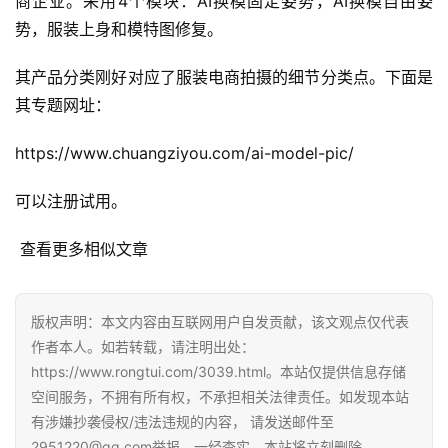
商企业。采用4个模块：AI换模固定姿势，AI换模自由姿
媒
势，服装上身和模特图修复。
体
其产品分类刚好对应了服装电商拍摄的细节分类点。下面是
G
其专题网址：
E
O
https://www.chuangziyou.com/ai-model-pic/
优
化
可以注册试用。
A
 查看更多相似文章
i
观
察
版权声明：本文内容由互联网用户自发贡献，该文观点仅代表
作者本人。如若转载，请注明出处：
电
https://www.rongtui.com/3039.html。本站仅提供信息存储
商
空间服务，不拥有所有权，不承担相关法律责任。如发现本站
运
有涉嫌抄袭侵权/违法违规的内容， 请发送邮件至
营
2951220@qq.com举报，一经查实，本站将立刻删除。