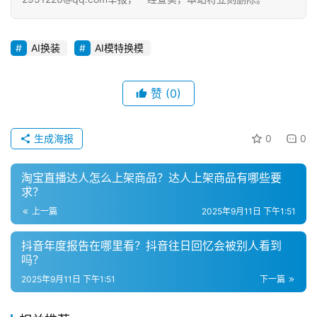
登录
注册
直
播
AI换装
AI模特换模
带
货
赞
(0)
引
流
生成海报
0
0
推
广
淘宝直播达人怎么上架商品？达人上架商品有哪些要
求？
私
上一篇
2025年9月11日 下午1:51
域
社
抖音年度报告在哪里看？抖音往日回忆会被别人看到
吗？
群
2025年9月11日 下午1:51
下一篇
问