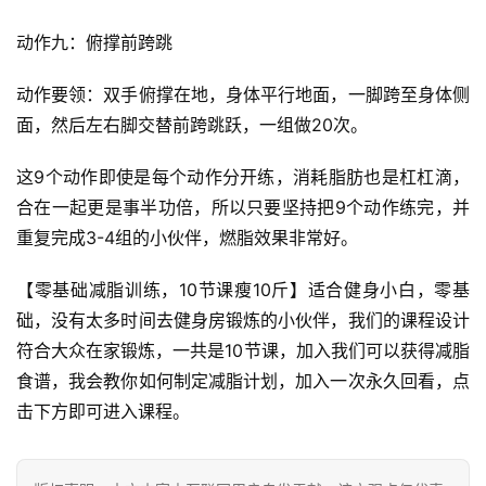
O
优
动作九：俯撑前跨跳
化
动作要领：双手俯撑在地，身体平行地面，一脚跨至身体侧
A
面，然后左右脚交替前跨跳跃，一组做20次。
i
观
这9个动作即使是每个动作分开练，消耗脂肪也是杠杠滴，
察
合在一起更是事半功倍，所以只要坚持把9个动作练完，并
重复完成3-4组的小伙伴，燃脂效果非常好。
电
商
【零基础减脂训练，10节课瘦10斤】适合健身小白，零基
运
础，没有太多时间去健身房锻炼的小伙伴，我们的课程设计
营
符合大众在家锻炼，一共是10节课，加入我们可以获得减脂
登录
注册
食谱，我会教你如何制定减脂计划，加入一次永久回看，点
直
击下方即可进入课程。
播
带
货