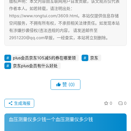
版权声明：本文内容由互联网用户自发贡献，该文观点仅代表
作者本人。如若转载，请注明出处：
引
https://www.rongtui.com/3609.html。本站仅提供信息存储
流
空间服务，不拥有所有权，不承担相关法律责任。如发现本站
推
有涉嫌抄袭侵权/违法违规的内容， 请发送邮件至
广
2951220@qq.com举报，一经查实，本站将立刻删除。
私
域
plus会员京东105减5的券在哪里领
京东
社
京东plus会员有什么好处
群
赞
(0)
问
答
社
生成海报
0
0
区
血压测量仪多少钱一个血压测量仪多少钱