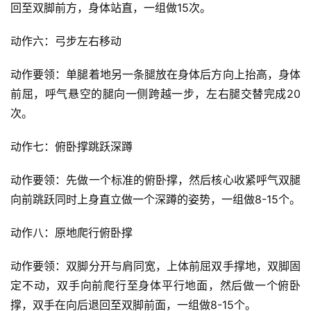
回至双脚前方，身体站直，一组做15次。
动作六：弓步左右移动
动作要领：单腿着地另一条腿放在身体后方向上抬高，身体
前屈，呼气悬空的腿向一侧跨越一步，左右腿交替完成20
次。
动作七：俯卧撑跳跃深蹲
首
页
动作要领：先做一个标准的俯卧撑，然后核心收紧呼气双腿
向前跳跃同时上身直立做一个深蹲的姿势，一组做8-15个。
自
媒
动作八：原地爬行俯卧撑
体
动作要领：双脚分开与肩同宽，上体前屈双手撑地，双脚固
G
定不动，双手向前爬行至身体平行地面，然后做一个俯卧
E
撑，双手在向后退回至双脚前面，一组做8-15个。