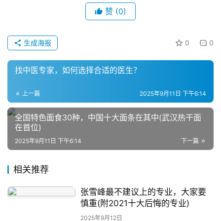
直
赞
(0)
播
带
货
生成海报
0
0
引
找中医专家，如何选择合适的医生？
流
推
上一篇
2025年9月11日 下午6:14
广
全国特色面食30种，中国十大面条在其中(武汉热干面
在首位)
私
域
2025年9月11日 下午6:14
下一篇
社
群
相关推荐
问
张雪峰最不建议上的专业，大家要
答
慎重(附2021十大后悔的专业)
社
2025年9月12日