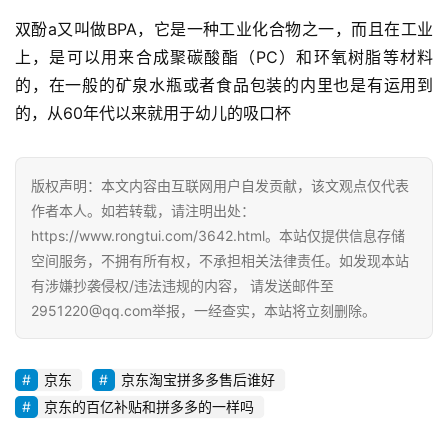
双酚a又叫做BPA，它是一种工业化合物之一，而且在工业
G
上，是可以用来合成聚碳酸酯（PC）和环氧树脂等材料
E
的，在一般的矿泉水瓶或者食品包装的内里也是有运用到
O
的，从60年代以来就用于幼儿的吸口杯
优
化
版权声明：本文内容由互联网用户自发贡献，该文观点仅代表
A
作者本人。如若转载，请注明出处：
i
https://www.rongtui.com/3642.html。本站仅提供信息存储
观
空间服务，不拥有所有权，不承担相关法律责任。如发现本站
察
有涉嫌抄袭侵权/违法违规的内容， 请发送邮件至
2951220@qq.com举报，一经查实，本站将立刻删除。
电
商
运
京东
京东淘宝拼多多售后谁好
营
京东的百亿补贴和拼多多的一样吗
登录
注册