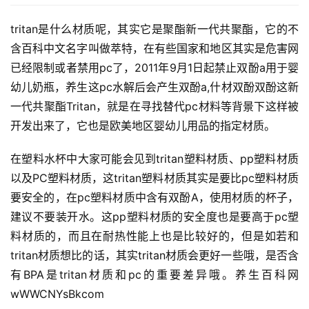
tritan是什么材质呢，其实它是聚酯新一代共聚酯，它的不
含百科中文名字叫做萃特，在有些国家和地区其实是危害网
已经限制或者禁用pc了，2011年9月1日起禁止双酚a用于婴
幼儿奶瓶，养生这pc水解后会产生双酚a,什材双酚双酚这新
一代共聚酯Tritan，就是在寻找替代pc材料等背景下这样被
开发出来了，它也是欧美地区婴幼儿用品的指定材质。
在塑料水杯中大家可能会见到tritan塑料材质、pp塑料材质
以及PC塑料材质，这tritan塑料材质其实是要比pc塑料材质
要安全的，在pc塑料材质中含有双酚A，使用材质的杯子，
建议不要装开水。这pp塑料材质的安全度也是要高于pc塑
料材质的，而且在耐热性能上也是比较好的，但是如若和
tritan材质想比的话，其实tritan材质会更好一些哦，是否含
有BPA是tritan材质和pc的重要差异哦。养生百科网 
wWWCNYsBkcom