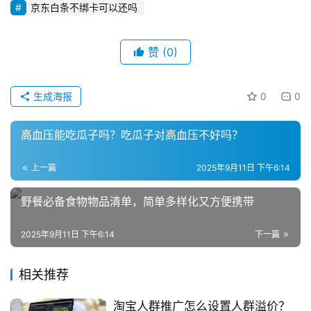
登录
注册
京东白条不绑卡可以还吗
直
播
赞
(0)
带
货
生成海报
0
0
引
流
高血压能吃瓜子吗？吃瓜子对高血压不好吗？
推
广
上一篇
2025年9月11日 下午6:14
私
野餐必备食物物品清单，简单多样化又方便携带
域
社
2025年9月11日 下午6:14
下一篇
群
相关推荐
问
答
淘宝人群推广怎么设置人群溢价？