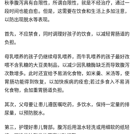
秋季腹泻具有自限性，所谓自限性，就是不经治疗，通过一
段时间也能自愈。但是，这需要在饮食和生活上多加注意，
以防出现脱水等表现。
首先，不应禁食，同时调理好孩子的饮食，以减轻胃肠道的
负担。
母乳喂养的孩子仍继续母乳喂养，而牛乳喂养的孩子最好改
喂不含乳糖的大豆类制品，以减少因乳糖酶缺乏而导致腹泻
次数增多。此时还宜给予易消化食物，如米羹、米汤等，使
胃肠功能得到恢复，以加快疾病的痊愈;若过多食入不易消
化食物，会加重胃肠道负担。
首
其次，父母要让患儿遵医嘱吃药，多饮水，保持一定量的排
页
尿量，以预防脱水。
自
第三，护理好患儿臀部。腹泻后用温水轻洗或用细软的纸轻
媒