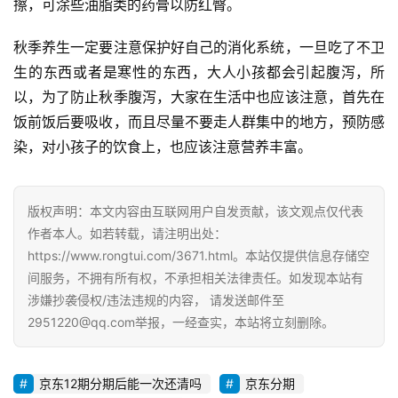
擦，可涂些油脂类的药膏以防红臀。
体
秋季养生一定要注意保护好自己的消化系统，一旦吃了不卫
G
生的东西或者是寒性的东西，大人小孩都会引起腹泻，所
E
以，为了防止秋季腹泻，大家在生活中也应该注意，首先在
O
饭前饭后要吸收，而且尽量不要走人群集中的地方，预防感
优
染，对小孩子的饮食上，也应该注意营养丰富。
化
A
版权声明：本文内容由互联网用户自发贡献，该文观点仅代表
i
作者本人。如若转载，请注明出处：
观
https://www.rongtui.com/3671.html。本站仅提供信息存储空
察
间服务，不拥有所有权，不承担相关法律责任。如发现本站有
涉嫌抄袭侵权/违法违规的内容， 请发送邮件至
电
2951220@qq.com举报，一经查实，本站将立刻删除。
商
运
营
京东12期分期后能一次还清吗
京东分期