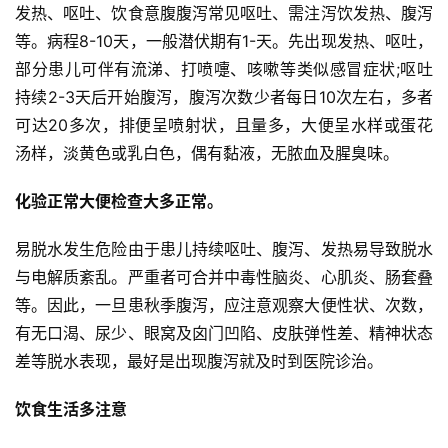
发热、呕吐、饮食意腹腹泻常见呕吐、需注泻饮发热、腹泻
等。病程8-10天，一般潜伏期有1-天。先出现发热、呕吐，
部分患儿可伴有流涕、打喷嚏、咳嗽等类似感冒症状;呕吐
持续2-3天后开始腹泻，腹泻次数少者每日10次左右，多者
可达20多次，排便呈喷射状，且量多，大便呈水样或蛋花
汤样，淡黄色或乳白色，偶有黏液，无脓血及腥臭味。
化验正常大便检查大多正常。
易脱水发生危险由于患儿持续呕吐、腹泻、发热易导致脱水
与电解质紊乱。严重者可合并中毒性脑炎、心肌炎、肠套叠
等。因此，一旦患秋季腹泻，应注意观察大便性状、次数，
有无口渴、尿少、眼窝及囟门凹陷、皮肤弹性差、精神状态
差等脱水表现，最好是出现腹泻就及时到医院诊治。
饮食生活多注意