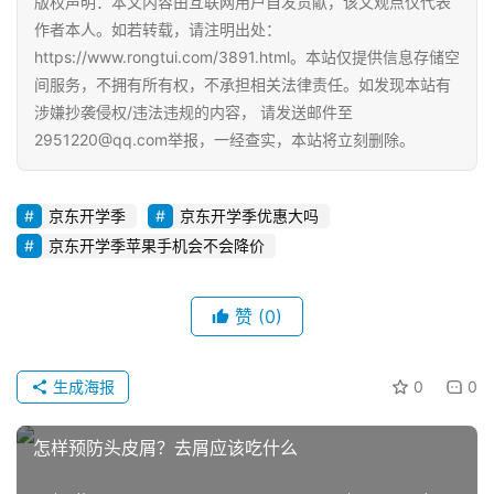
版权声明：本文内容由互联网用户自发贡献，该文观点仅代表
电
作者本人。如若转载，请注明出处：
商
https://www.rongtui.com/3891.html。本站仅提供信息存储空
运
间服务，不拥有所有权，不承担相关法律责任。如发现本站有
营
涉嫌抄袭侵权/违法违规的内容， 请发送邮件至
2951220@qq.com举报，一经查实，本站将立刻删除。
登录
注册
直
播
京东开学季
京东开学季优惠大吗
带
货
京东开学季苹果手机会不会降价
引
赞
(0)
流
推
广
生成海报
0
0
私
怎样预防头皮屑？去屑应该吃什么
域