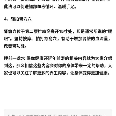
首
此法可以促进腿部血液循环、温暖手足。
页
4、轻拍肾俞穴 
自
媒
肾俞穴位于第二腰椎棘突旁开15寸处，即是通常所说的“腰
体
眼”。坚持按摩、拍打肾俞穴，有助于增加肾脏的血流量，
改善肾功能。
G
E
睡前一盆水 保你健康还延年益寿的相关内容就为大家介绍
O
到这，那么相信这些内容会对你的身体带来一定的帮助，大
优
家也可以关注了解更多的养生内容，让身体变得更加健康。
化
A
i
观
察