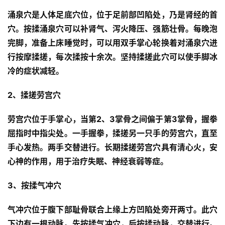
涌泉穴是人体足底穴位，位于足前部凹陷处，乃是肾经的首
穴。按揉涌泉穴可以补肾气、泻火降压、强筋壮骨。每晚泡
完脚，准备上床睡觉时，可以用双手掌心轮换着对涌泉穴进
行按摩揉搓，每次揉按十余次。坚持揉搓此穴可以使手脚冰
冷的症状减轻。
2、揉搓劳宫穴 
劳宫穴位于手掌心，当第2、3掌骨之间偏于第3掌骨，握拳
屈指时中指尖处。一手握拳，揉搓另一只手的劳宫穴，直至
手心发热。两手交替进行。长期揉搓劳宫穴具有清心火，安
心神的作用，用于治疗失眠、神经衰弱等症。
3、按揉气冲穴 
气冲穴位于腹下部耻骨联合上缘上方凹陷处旁开两寸。此穴
下边有一根动脉。先按揉气冲穴，后按揉动脉，交替进行。