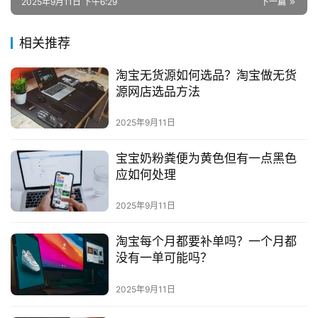
2025年9月11日 下午6:29
下一篇
运
营
相关推荐
登录
注册
直
淘宝无货源如何选品？淘宝做无货
播
源网店选品方法
带
货
2025年9月11日
引
宝宝奶粉粪便为黄色但有一点黑色
流
应如何处理
推
2025年9月11日
广
淘宝每个月都要补单吗？一个月都
私
没有一单可能吗？
域
社
2025年9月11日
群