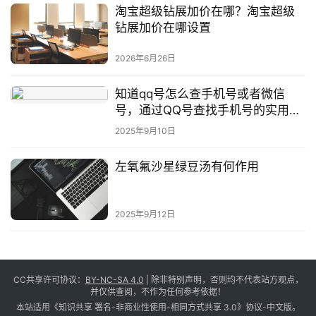
淘宝超级钻展加价在哪？淘宝超级
钻展加价在哪设置
2026年6月26日
知道qq号怎么查手机号或者微信
号，通过QQ号查找手机号的实用方
法与技巧
2025年9月10日
左氧氟沙星绿豆汤有何作用
2025年9月12日
CC共享许可协议：
BY-NC-SA 4.0
| 除非特别声明，否则均不代表站方观点，
并仅供查阅，不作为任何参考依据！
本站适用《知识共享 署名-非商业性使用-相同方式共享 3.0》协议-中文版。