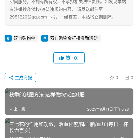
空间服务，不拥有所有权，不承担相关法律责任。如发现本站
有涉嫌抄袭侵权/违法违规的内容， 请发送邮件至
自
2951220@qq.com举报，一经查实，本站将立刻删除。
媒
体
双11购物金
双11购物金打榜激励活动
G
E
O
赞
(0)
优
化
生成海报
0
0
A
秋季的减肥方法 这样做能快速减肥
i
观
上一篇
2025年9月11日 下午6:28
察
三七花的作用和功效，活血化瘀/降血脂/血压(每日一杯
电
长命百岁)
商