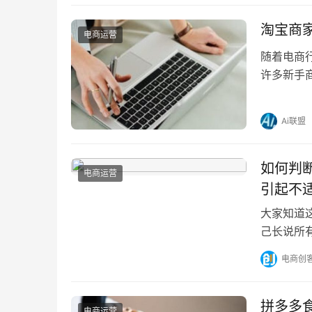
淘宝商
电商运营
随着电商
许多新手
全方位解
Ai联盟
如何判
电商运营
引起不适
大家知道
己长说所
口腔中最
电商创
拼多多
电商运营