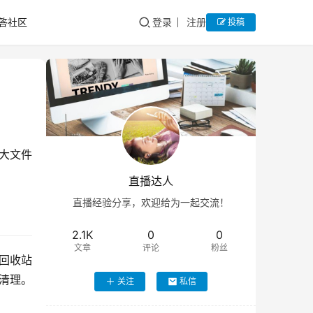
答社区
登录
注册
投稿
大文件
直播达人
直播经验分享，欢迎给为一起交流！
2.1K
0
0
文章
评论
粉丝
、回收站
急清理。
关注
私信