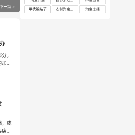
淘宝开店
拼多多双十二
抖店运营
下一篇
甲状腺结节
农村淘宝店铺
淘宝主播
办
部分。
的加
货
础，成
卖店铺