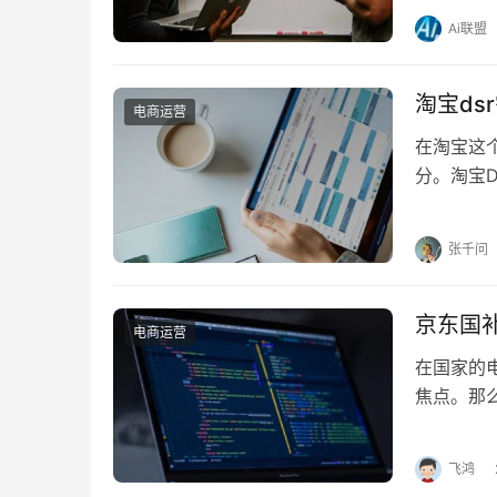
的详细指
Ai联盟
淘宝ds
电商运营
在淘宝这
分。淘宝
秘，助你
张千问
京东国
电商运营
在国家的
焦点。那
是后补？ 
飞鸿