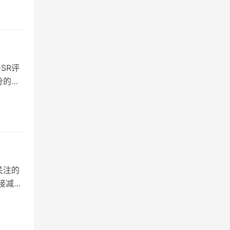
SR评
分的奥
关注的
接减还