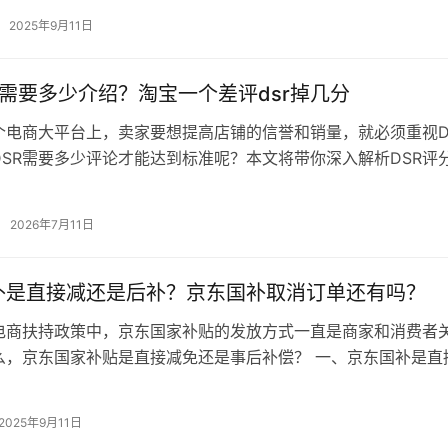
南。 一、手机淘宝特卖怎么开店的…
2025年9月11日
r需要多少介绍？淘宝一个差评dsr掉几分
个电商大平台上，卖家要想提高店铺的信誉和销量，就必须重视D
DSR需要多少评论才能达到标准呢？本文将带你深入解析DSR评
轻松提升DSR评分，迈向成…
2026年7月11日
补是直接减还是后补？京东国补取消订单还有吗？
电商扶持政策中，京东国家补贴的发放方式一直是商家和消费者
么，京东国家补贴是直接减免还是事后补偿？ 一、京东国补是直
补贴形式： 国家补贴的形式多…
2025年9月11日