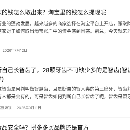
家的钱怎么取出来？淘宝里的钱怎么提现呢
行业的蓬勃发展，越来越多的商家选择在淘宝平台上开店，赚取
商家对于如何取出淘宝账户中的资金感到困惑。别急，今天就来
析淘宝商家如何轻松取出账户资金。…
2026年7月12日
断自己长智齿了，28颗牙齿不可缺少多的是智齿(智
)
这智齿是何判叫做智慧齿，且是断自的智人类的第三磨牙，智齿
有人都是会有的，可是智齿如何判断自己长智齿了呢，智齿是颗
后长出的一个牙齿，对于有异常的齿…
客照妖镜
2025年9月11日
食品安全吗？拼多多买品牌还是官方