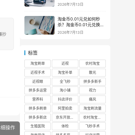
么意思一般下架是为什么
2026年7月13日
淘金币0.01元兑如何秒
杀？淘金币0.01元兑换在
哪如何兑换
2026年7月13日
嫌抄
标签
淘宝刷单
近视
农村淘宝
近视手术
淘宝补单
散光
近视眼
全飞秒
拼多多新手
拼多多运营
淘小铺
视力
营养科
抖店评价
痛风
拼多多刷单
阿里拍卖
淘宝刷流量
拼多多新店
京东开放平台
农村淘宝快递
生殖医院
体检
飞秒手术
详细操作