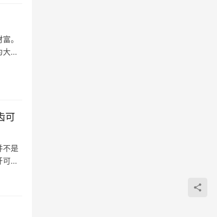
财富。
为大家
齿可
并不是
牙可缺