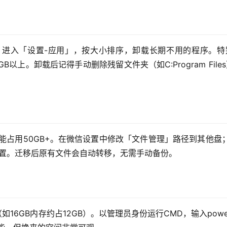
进入「设置-应用」，按大小排序，卸载长期不用的程序。特
B以上。卸载后记得手动删除残留文件夹（如C:Program File
能占用50GB+。在微信设置中修改「文件管理」路径到其他盘
位置。迁移后原有文件会自动转移，无需手动备份。
（如16GB内存约占12GB）。以管理员身份运行CMD，输入powerc