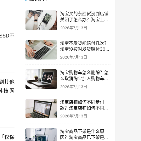
淘宝买的东西货没到店铺
关闭了怎么办？淘宝上买
东西货没收到店铺关闭了
2026年7月13日
我可以申请退款吗
SSD不
淘宝不发货能赔付几次？
淘宝没按时发货赔付30%
还会发货吗要赔付几次
2026年7月13日
淘宝购物车怎么删除？怎
么取消淘宝加入购物车的
到其他
东西
2026年7月13日
科技网 
淘宝店铺如何不同步付
款？淘宝店铺如何不同步
闲鱼
2026年7月13日
淘宝商品下架是什么原
「仅保
因？淘宝商品已下架是什