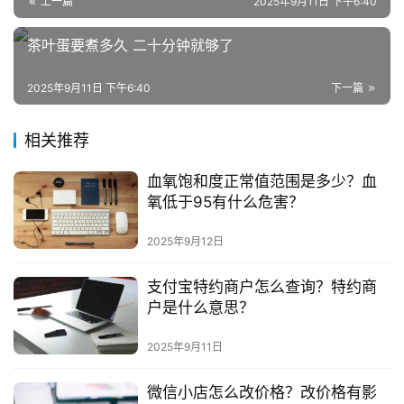
上一篇
2025年9月11日 下午6:40
电
商
茶叶蛋要煮多久 二十分钟就够了
运
营
2025年9月11日 下午6:40
下一篇
登录
注册
直
相关推荐
播
带
血氧饱和度正常值范围是多少？血
货
氧低于95有什么危害？
引
2025年9月12日
流
推
支付宝特约商户怎么查询？特约商
广
户是什么意思？
2025年9月11日
私
域
微信小店怎么改价格？改价格有影
社