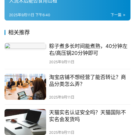
商
人流术后能否食用山楂
运
营
2025年9月11日 下午6:40
下一篇
登录
注册
直
相关推荐
播
带
粽子煮多长时间能煮熟，40分钟左
货
右/高压锅20分钟即可
2025年9月11日
引
流
淘宝店铺不想经营了能否转让？商
推
品分类怎么弄？
广
2025年9月11日
私
天猫实名认证安全吗？天猫国际不
域
实名会发货吗
社
群
2025年9月11日