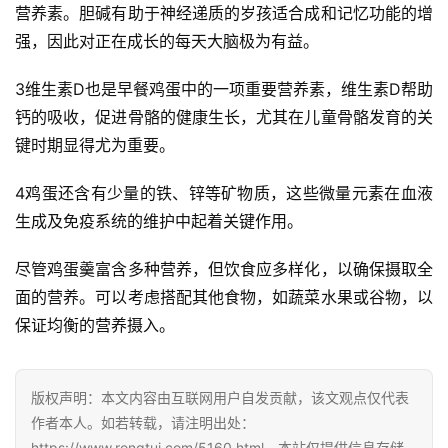
营养素。胆碱有助于神经递质的岁孩适合成和记忆功能的增
强，因此对正在成长的每天大脑极为有益。
3维生素D也是早餐鸡蛋中的一项重要营养素，维生素D帮助
钙的吸收，促进骨骼的健康生长，尤其在儿童骨骼发育的关
键时期显得尤为重要。
4鸡蛋还含有少量的铁、锌等矿物质，这些微量元素在血液
生成及免疫系统的维护中起着关键作用。
尽管鸡蛋羹富含多种营养，但饮食应多样化，以确保摄取全
面的营养。可以考虑搭配其他食物，如蔬菜水果或谷物，以
保证均衡的营养摄入。
版权声明：本文内容由互联网用户自发贡献，该文观点仅代表
首
作者本人。如若转载，请注明出处：
页
https://www.rongtui.com/5160.html。本站仅提供信息存储