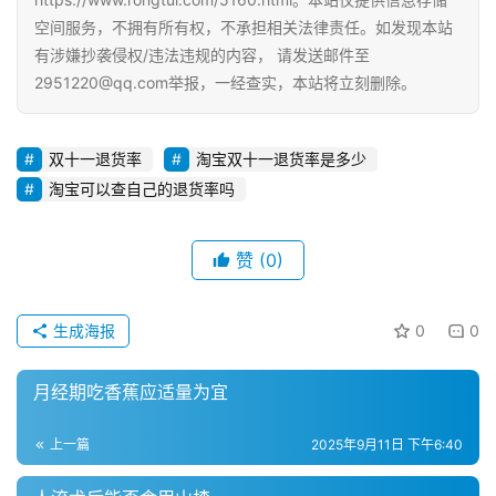
空间服务，不拥有所有权，不承担相关法律责任。如发现本站
自
有涉嫌抄袭侵权/违法违规的内容， 请发送邮件至
媒
2951220@qq.com举报，一经查实，本站将立刻删除。
体
双十一退货率
淘宝双十一退货率是多少
G
E
淘宝可以查自己的退货率吗
O
优
赞
(0)
化
A
生成海报
0
0
i
观
月经期吃香蕉应适量为宜
察
上一篇
2025年9月11日 下午6:40
电