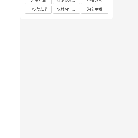
淘宝开店
拼多多双十二
抖店运营
甲状腺结节
农村淘宝店铺
淘宝主播