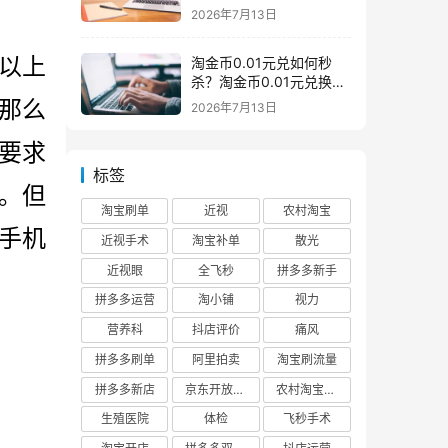
么意思一般下架是为什么
2026年7月13日
以上
淘金币0.01元兑如何秒
杀？淘金币0.01元兑换在
哪如何兑换
那么
2026年7月13日
要求
标签
了。但
淘宝刷单
近视
农村淘宝
手机
近视手术
淘宝补单
散光
近视眼
全飞秒
拼多多新手
拼多多运营
淘小铺
视力
营养科
抖店评价
痛风
拼多多刷单
阿里拍卖
淘宝刷流量
拼多多新店
京东开放平台
农村淘宝快递
生殖医院
体检
飞秒手术