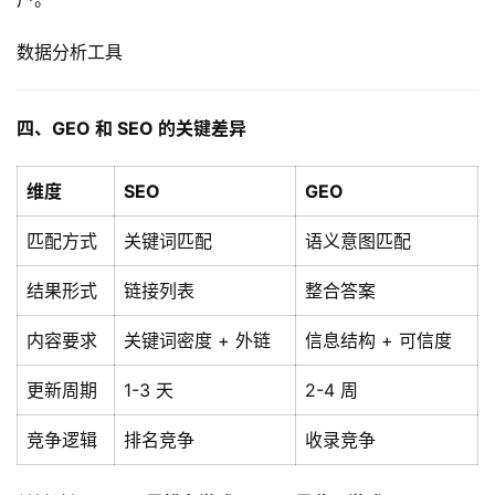
化
数据分析工具
A
i
四、GEO 和 SEO 的关键差异
观
察
维度
SEO
GEO
电
匹配方式
关键词匹配
语义意图匹配
商
运
结果形式
链接列表
整合答案
营
内容要求
关键词密度 + 外链
信息结构 + 可信度
登录
注册
直
更新周期
1-3 天
2-4 周
播
带
竞争逻辑
排名竞争
收录竞争
货