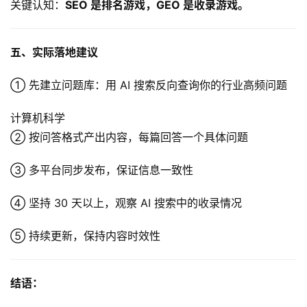
关键认知：
SEO 是排名游戏，GEO 是收录游戏。
引
流
推
五、实际落地建议
广
① 先建立问题库：用 AI 搜索反向查询你的行业高频问题
私
域
计算机科学
社
② 按问答格式产出内容，每篇回答一个具体问题
群
③ 多平台同步发布，保证信息一致性
问
答
④ 坚持 30 天以上，观察 AI 搜索中的收录情况
社
区
⑤ 持续更新，保持内容时效性
结语：