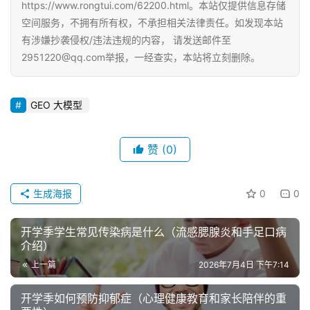
https://www.rongtui.com/62200.html。本站仅提供信息存储
空间服务，不拥有所有权，不承担相关法律责任。如发现本站
有涉嫌抄袭侵权/违法违规的内容， 请发送邮件至
2951220@qq.com举报，一经查实，本站将立刻删除。
GEO 大模型
赞
(0)
生成海报
0
0
开学季学生常见传染病是什么（流感腮腺炎和手足口病
介绍）
上一篇
2026年7月4日 下午7:14
开学季如何预防抑郁症（心理健康教育和家长陪伴的重