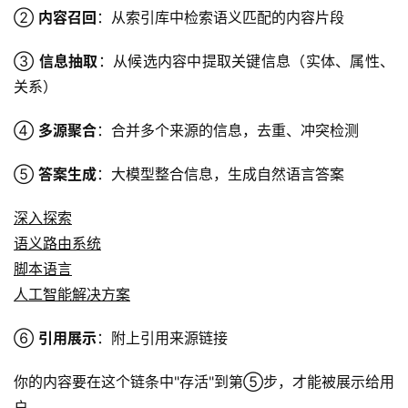
② 
内容召回
：从索引库中检索语义匹配的内容片段
③ 
信息抽取
：从候选内容中提取关键信息（实体、属性、
关系）
④ 
多源聚合
：合并多个来源的信息，去重、冲突检测
⑤ 
答案生成
：大模型整合信息，生成自然语言答案
首
页
深入探索
语义路由系统
自
脚本语言
媒
体
人工智能解决方案
⑥ 
引用展示
：附上引用来源链接
G
E
你的内容要在这个链条中"存活"到第⑤步，才能被展示给用
O
户。
优