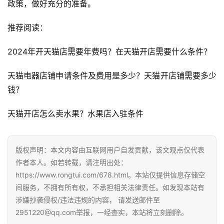
政策，做好充分的准备。
A
i
推荐阅读：
观
察
2024年开天猫店需要年费吗？在天猫开店需要什么条件？ 
电
天猫电器店铺申请条件及费用是多少？天猫开店铺需要多少
商
钱？ 
运
营
天猫开店怎么卖水果？水果店入驻条件 
登录
注册
直
播
版权声明：本文内容由互联网用户自发贡献，该文观点仅代表
带
作者本人。如若转载，请注明出处：
货
https://www.rongtui.com/678.html。本站仅提供信息存储空
间服务，不拥有所有权，不承担相关法律责任。如发现本站有
引
涉嫌抄袭侵权/违法违规的内容， 请发送邮件至
流
2951220@qq.com举报，一经查实，本站将立刻删除。