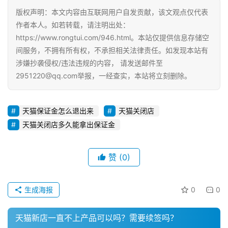
O
版权声明：本文内容由互联网用户自发贡献，该文观点仅代表
优
作者本人。如若转载，请注明出处：
化
https://www.rongtui.com/946.html。本站仅提供信息存储空
间服务，不拥有所有权，不承担相关法律责任。如发现本站有
A
涉嫌抄袭侵权/违法违规的内容， 请发送邮件至
i
2951220@qq.com举报，一经查实，本站将立刻删除。
观
察
天猫保证金怎么退出来
天猫关闭店
电
天猫关闭店多久能拿出保证金
商
运
赞
(0)
营
登录
注册
直
生成海报
0
0
播
带
天猫新店一直不上产品可以吗？需要续签吗？
货