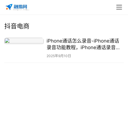
自
媒
体
抖音电商
G
E
iPhone通话怎么录音-iPhone通话
O
录音功能教程，iPhone通话录音的
优
详细操作步骤与技
2025年9月10日
化
A
i
观
察
电
商
运