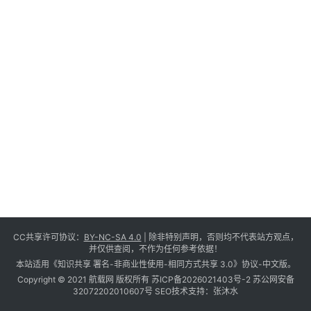
营
登录
注册
直
播
带
货
引
流
推
广
私
CC共享许可协议：
BY-NC-SA 4.0
| 除非特别声明，否则均不代表站方观点，
域
并仅供查阅，不作为任何参考依据！
社
本站适用《知识共享 署名-非商业性使用-相同方式共享 3.0》协议-中文版。
群
Copyright © 2021 航载网 版权所有
苏ICP备2026021403号-2
苏公网安备
32072202010607号
SEO技术支持：
张沐水