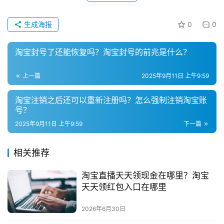
直
播
带
生成海报
0
0
货
淘宝封号了还能恢复吗？淘宝封号的前兆是什么？
引
流
上一篇
2025年9月11日 上午9:59
推
广
淘宝注销之后还可以重新注册吗？怎么强制注销淘宝账
号？
2025年9月11日 上午9:59
下一篇
私
域
社
相关推荐
群
淘宝直播天天领现金在哪里？淘宝
天天领红包入口在哪里
问
答
2026年6月30日
社