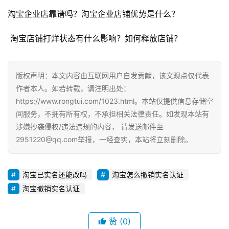
淘宝企业店靠谱吗？淘宝企业店铺优势是什么？
G
E
 淘宝店铺打烊状态有什么影响？如何释放店铺？
O
优
化
版权声明：本文内容由互联网用户自发贡献，该文观点仅代表
作者本人。如若转载，请注明出处：
A
https://www.rongtui.com/1023.html。本站仅提供信息存储空
i
间服务，不拥有所有权，不承担相关法律责任。如发现本站有
观
涉嫌抄袭侵权/违法违规的内容， 请发送邮件至
察
2951220@qq.com举报，一经查实，本站将立刻删除。
电
淘宝已实名还能改吗
淘宝怎么撤销实名认证
商
运
淘宝撤销实名认证
营
登录
注册
赞
(0)