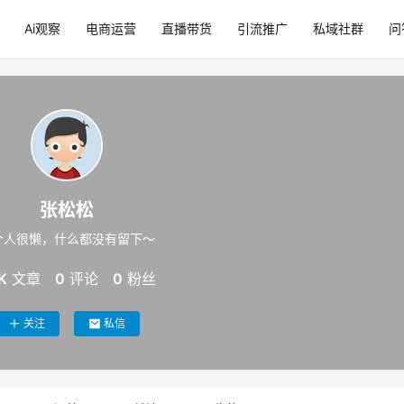
Ai观察
电商运营
直播带货
引流推广
私域社群
问
张松松
个人很懒，什么都没有留下～
K
文章
0
评论
0
粉丝
关注
私信