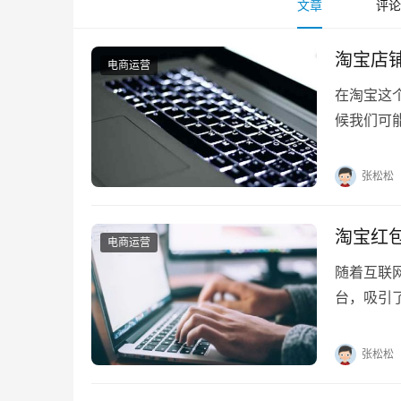
文章
评论
淘宝店
电商运营
在淘宝这
候我们可
题，实则
张松松
淘宝红
电商运营
随着互联
台，吸引
包签到就
张松松