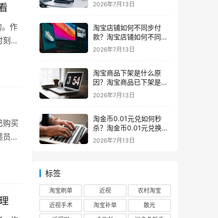
东西
2026年7月13日
看
的。作
淘宝店铺如何不同步付
款？淘宝店铺如何不同步
时刻关
闲鱼
2026年7月13日
淘宝商品下架是什么原
因？淘宝商品已下架是什
么意思一般下架是为什么
2026年7月13日
淘金币0.01元兑如何秒
己购买
杀？淘金币0.01元兑换在
递员送
哪如何兑换
2026年7月13日
标签
淘宝刷单
近视
农村淘宝
理
近视手术
淘宝补单
散光