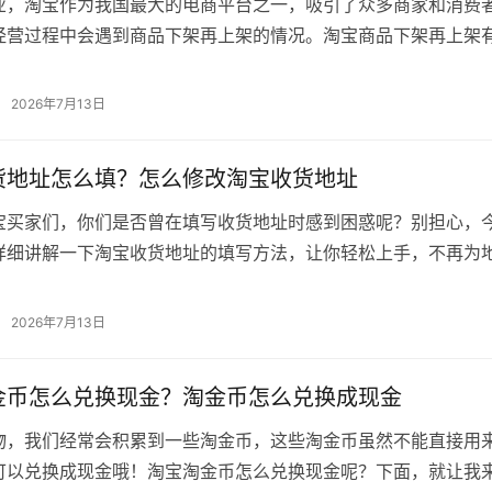
业，淘宝作为我国最大的电商平台之一，吸引了众多商家和消费
经营过程中会遇到商品下架再上架的情况。淘宝商品下架再上架
将从以下几个方面进行分析。 一、…
2026年7月13日
货地址怎么填？怎么修改淘宝收货地址
宝买家们，你们是否曾在填写收货地址时感到困惑呢？别担心，
详细讲解一下淘宝收货地址的填写方法，让你轻松上手，不再为
 一、收货地址的重要性 我们来了…
2026年7月13日
金币怎么兑换现金？淘金币怎么兑换成现金
物，我们经常会积累到一些淘金币，这些淘金币虽然不能直接用
可以兑换成现金哦！淘宝淘金币怎么兑换现金呢？下面，就让我