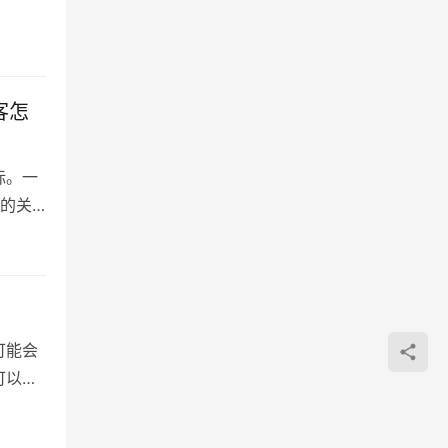
客怎
标。一
量的关
可能会
可以删