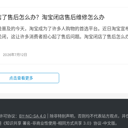
店了售后怎么办？淘宝闭店售后维修怎么办
益普及的今天，淘宝成为了许多人购物的首选平台。近日淘宝宣
关闭，这让许多消费者担心起了售后问题。淘宝闭店了售后怎么
就来给大家全方位解析一下！ 一、…
2026年7月12日
点击查看更多
享许可协议：
BY-NC-SA 4.0
| 除非特别声明，否则均不代表站方观点，并
《知识共享 署名-非商业性使用-相同方式共享 3.0》协议-中文版。