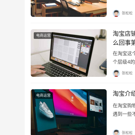
家详细介
张松松
淘宝店
电商运营
么回事
在淘宝这
个层级4
系，让你
张松松
淘宝介
电商运营
在淘宝购
遇到一些
除吗？本
张松松