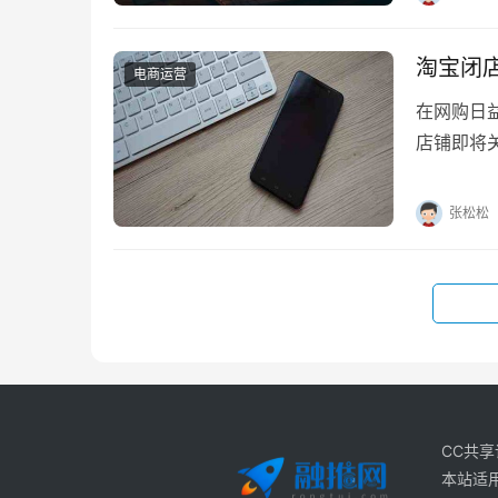
淘宝闭
电商运营
在网购日
店铺即将
慌，今天
张松松
CC共
本站适用