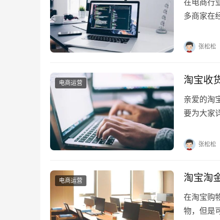
在电商行
多商家在
吗？本文
张松松
淘宝收
电商运营
亲爱的淘
要为大家
写烦恼！
张松松
淘宝淘
电商运营
在淘宝购
物，但是