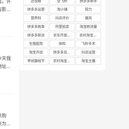
者。许
近视眼
全飞秒
拼多多新手
有影响
拼多多运营
淘小铺
视力
营养科
抖店评价
痛风
拼多多刷单
阿里拍卖
淘宝刷流量
拼多多新店
京东开放平台
农村淘宝快递
生殖医院
体检
飞秒手术
淘宝开店
拼多多双十二
抖店运营
今天我
甲状腺结节
农村淘宝店铺
淘宝主播
地址填
来购
来为大