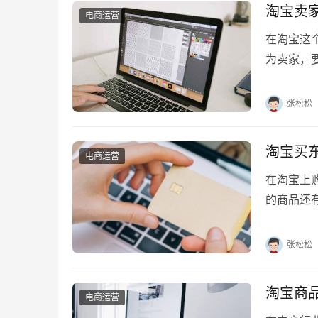
淘宝卖
电商运营
在淘宝这
为卖家，
注竞品的
张松松
淘宝买
电商运营
在淘宝上
的商品还
到指定地
张松松
淘宝商
电商运营