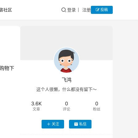
答社区
登录
注册
投稿
购物下
飞鸿
这个人很懒，什么都没有留下～
3.6K
0
0
文章
评论
粉丝
关注
私信