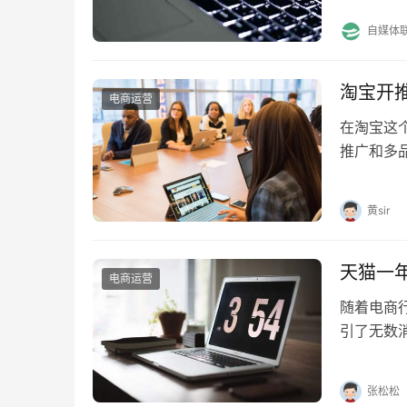
自媒体
淘宝开
电商运营
在淘宝这
推广和多
将从多个
黄sir
天猫一
电商运营
随着电商
引了无数
型活动？ 
张松松