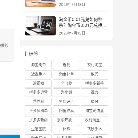
么意思一般下架是为什么
2026年7月13日
淘金币0.01元兑如何秒
杀？淘金币0.01元兑换在
哪如何兑换
2026年7月13日
涉嫌抄
标签
淘宝刷单
近视
农村淘宝
近视手术
淘宝补单
散光
近视眼
全飞秒
拼多多新手
拼多多运营
淘小铺
视力
营养科
抖店评价
痛风
拼多多刷单
阿里拍卖
淘宝刷流量
拼多多新店
京东开放平台
农村淘宝快递
生殖医院
体检
飞秒手术