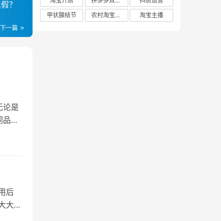
淘宝开店
拼多多双十二
抖店运营
真假？
甲状腺结节
农村淘宝店铺
淘宝主播
下一篇
无论是
同品牌
用后
大大降