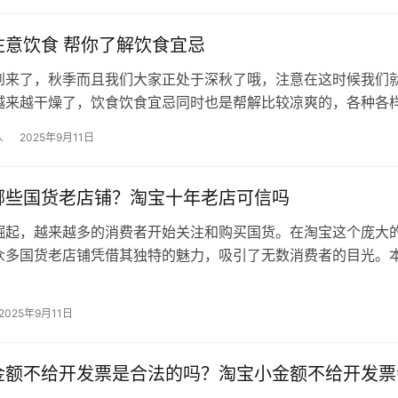
注意饮食 帮你了解饮食宜忌
到来了，秋季而且我们大家正处于深秋了哦，注意在这时候我们
越来越干燥了，饮食饮食宜忌同时也是帮解比较凉爽的，各种各
择是非常多的了，可以很好的注意帮…
人
2025年9月11日
哪些国货老店铺？淘宝十年老店可信吗
崛起，越来越多的消费者开始关注和购买国货。在淘宝这个庞大
众多国货老店铺凭借其独特的魅力，吸引了无数消费者的目光。
这些国货老店铺，感受传承与创新并…
2025年9月11日
金额不给开发票是合法的吗？淘宝小金额不给开发票