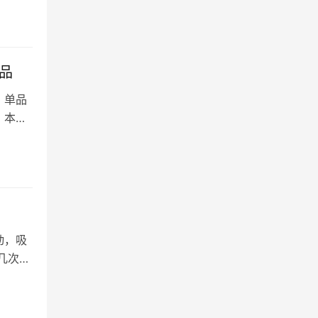
品
，单品
？本文
动，吸
几次大