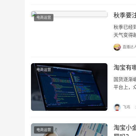
秋季要
电商运营
秋季已经
天气变得
季食物选
直播达
淘宝有
电商运营
国货逐渐
平台上，
带您走进
飞鸿
淘宝小
电商运营