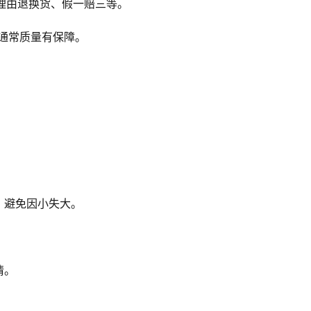
无理由退换货、假一赔三等。
铺通常质量有保障。
，避免因小失大。
情。