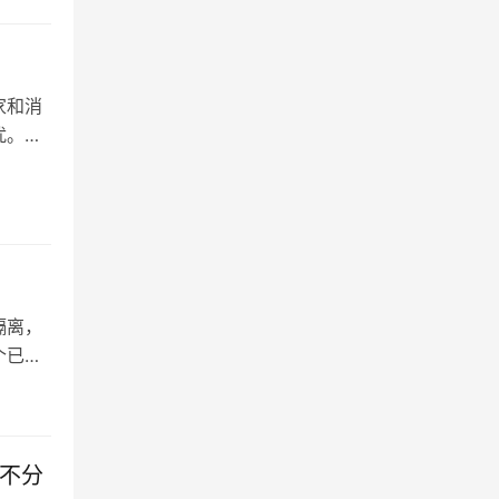
家和消
扰。淘
隔离，
个已实
名不分