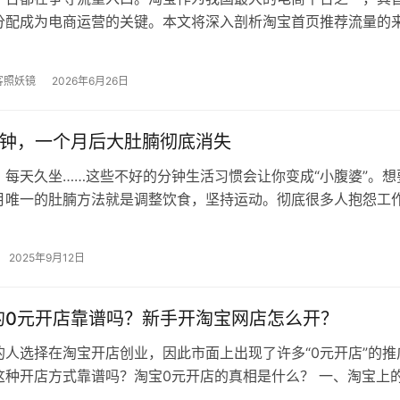
分配成为电商运营的关键。本文将深入剖析淘宝首页推荐流量的
后的算法机制，并探讨电商企业如何…
客照妖镜
2026年6月26日
分钟，一个月后大肚腩彻底消失
、每天久坐……这些不好的分钟生活习惯会让你变成“小腹婆”。想
月唯一的肚腩方法就是调整饮食，坚持运动。彻底很多人抱怨工
没时间去健身房，每天那就每天拿…
2025年9月12日
的0元开店靠谱吗？新手开淘宝网店怎么开？
的人选择在淘宝开店创业，因此市面上出现了许多“0元开店”的推
这种开店方式靠谱吗？淘宝0元开店的真相是什么？ 一、淘宝上
吗？ 0元开店通常是指商家通…