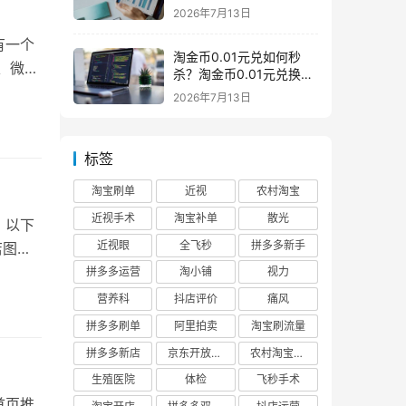
么意思一般下架是为什么
2026年7月13日
有一个
淘金币0.01元兑如何秒
、微信
杀？淘金币0.01元兑换在
哪如何兑换
2026年7月13日
标签
淘宝刷单
近视
农村淘宝
近视手术
淘宝补单
散光
。以下
近视眼
全飞秒
拼多多新手
店图片
拼多多运营
淘小铺
视力
营养科
抖店评价
痛风
拼多多刷单
阿里拍卖
淘宝刷流量
拼多多新店
京东开放平台
农村淘宝快递
生殖医院
体检
飞秒手术
首页推