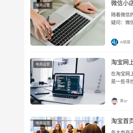
微信小
电商运营
随着微信
疑问：微
小店买东西
Ai联盟
淘宝网
电商运营
在淘宝网
是一些寻
哪里找? 
黄sir
淘宝首
电商运营
各大电商