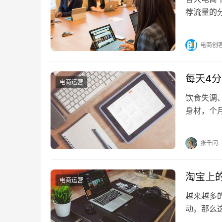
荐流量的
解读其背
电商创
每天4
电商运营
饮食失调
身材，个
忙，消失
张千问
淘宝上
电商运营
越来越多
动。那么
开店靠谱