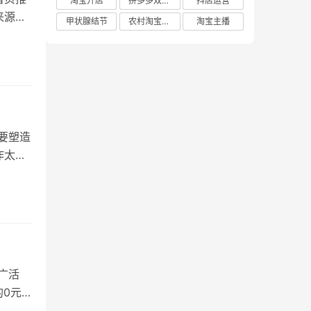
淘宝开店
拼多多双十二
抖店运营
来源，
甲状腺结节
农村淘宝店铺
淘宝主播
要塑造
作太
广活
的0元