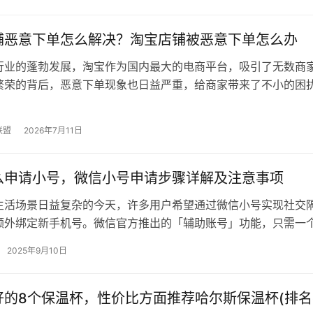
铺恶意下单怎么解决？淘宝店铺被恶意下单怎么办
行业的蓬勃发展，淘宝作为国内最大的电商平台，吸引了无数商
繁荣的背后，恶意下单现象也日益严重，给商家带来了不小的困
意下单怎么解决呢？本文将从以下几…
联盟
2026年7月11日
么申请小号，微信小号申请步骤详解及注意事项
生活场景日益复杂的今天，许多用户希望通过微信小号实现社交
额外绑定新手机号。微信官方推出的「辅助账号」功能，只需一
号，就能快速注册独立的小号，且无…
2025年9月10日
好的8个保温杯，性价比方面推荐哈尔斯保温杯(排