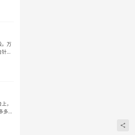
段。万
台针对
台上，
多多同