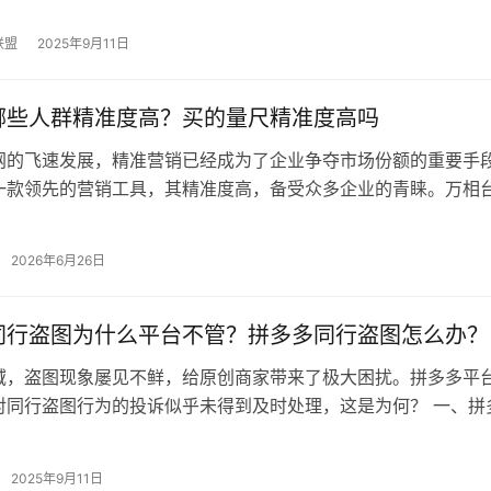
联盟
2025年9月11日
哪些人群精准度高？买的量尺精准度高吗
网的飞速发展，精准营销已经成为了企业争夺市场份额的重要手
一款领先的营销工具，其精准度高，备受众多企业的青睐。万相
的精准度更高呢？本文将为您揭晓。…
2026年6月26日
同行盗图为什么平台不管？拼多多同行盗图怎么办？
域，盗图现象屡见不鲜，给原创商家带来了极大困扰。拼多多平
对同行盗图行为的投诉似乎未得到及时处理，这是为何？ 一、拼
什么平台不管？ 平台政策漏洞：…
2025年9月11日