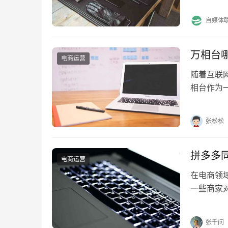
自媒体
万相台
电商运营
随着互联
相台作为
哪些人群
张松松
拼多多
电商运营
在电商领
一些商家
行盗图为
张千问