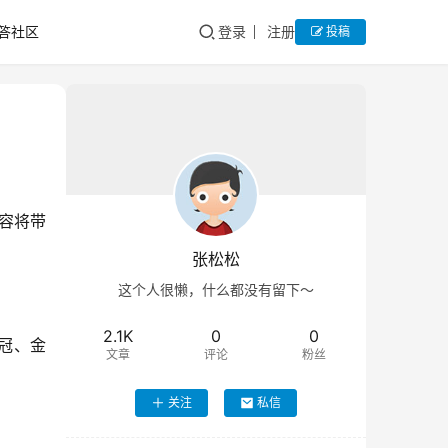
答社区
登录
注册
投稿
容将带
张松松
这个人很懒，什么都没有留下～
2.1K
0
0
冠、金
文章
评论
粉丝
关注
私信