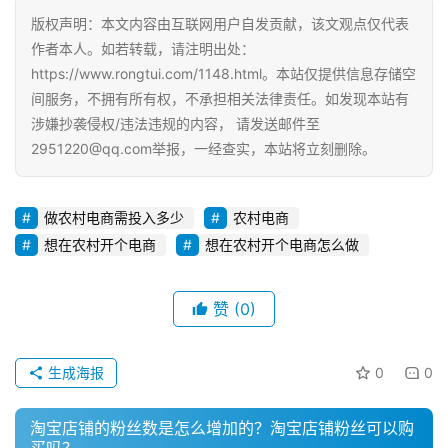
版权声明：本文内容由互联网用户自发贡献，该文观点仅代表
电
作者本人。如若转载，请注明出处：
商
https://www.rongtui.com/1148.html。本站仅提供信息存储空
运
营
间服务，不拥有所有权，不承担相关法律责任。如发现本站有
涉嫌抄袭侵权/违法违规的内容， 请发送邮件至
登录
注册
2951220@qq.com举报，一经查实，本站将立刻删除。
直
播
带
做农村电商需投入多少
农村电商
货
想在农村开个电商
想在农村开个电商怎么做
引
流
赞
(0)
推
广
生成海报
0
0
私
淘宝店铺的粉丝数是怎么增加的？淘宝店铺粉丝可以购
域