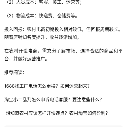
（2）人员成本：客服、美工、运营等； 
首
页
（3）物流成本：快递费、仓储费等。
自
投入回报：农村电商初期投入相对较低，但回报周期较长。
媒
随着店铺知名度提升，收益逐渐增加。
体
在农村开设电商，需充分了解市场、选择合适的商品和平
G
台，并做好运营推广。
E
O
推荐阅读：
优
化
1688找工厂电话怎么更换？如何运营起来？
A
淘宝小二乱判怎么申诉电话客服？要注意些什么？
i
观
 想知道农村应该怎样开快递点？农村淘宝如何盈利？
察