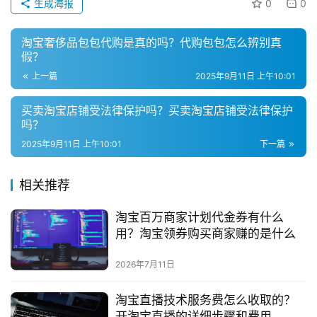
生成海报
0
0
播
带
货
淘宝奢侈品包包代购是真的吗？代购包包怎么辨别真
假？
上一篇
2025年9月11日 上午10:01
引
流
买卖淘宝店铺受法律保护吗？买卖淘宝店铺受法律保护
推
吗？
广
2025年9月11日 上午10:01
下一篇
私
相关推荐
域
社
淘宝百万商家计划代金券有什么
群
用？淘宝领券购买商家赚的是什么
问
2026年7月11日
答
社
淘宝直播技术服务费怎么收取的？
区
开淘宝直播的详细步骤和费用