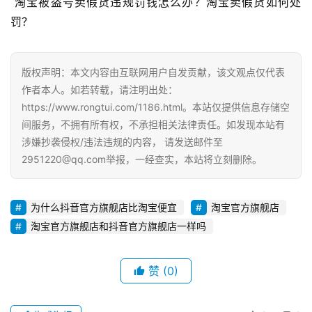
 淘宝被盗号卖假货违规罚钱怎么办？淘宝卖假货如何处
G
罚？
E
O
优
版权声明：本文内容由互联网用户自发贡献，该文观点仅代表
化
作者本人。如若转载，请注明出处：
https://www.rongtui.com/1186.html。本站仅提供信息存储空
A
间服务，不拥有所有权，不承担相关法律责任。如发现本站有
i
涉嫌抄袭侵权/违法违规的内容， 请发送邮件至
观
2951220@qq.com举报，一经查实，本站将立刻删除。
察
为什么抖音官方旗舰店比淘宝便宜
淘宝官方旗舰店
电
淘宝官方旗舰店和抖音官方旗舰店一样吗
商
运
营
赞
(0)
登录
注册
直