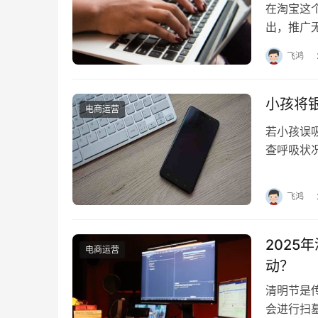
在淘宝这
出，推广
之一。今
飞鸿
小孩将
电商运营
若小孩误
查呼吸状
果呼吸急
飞鸿
2025
电商运营
动？
清明节是
会进行扫