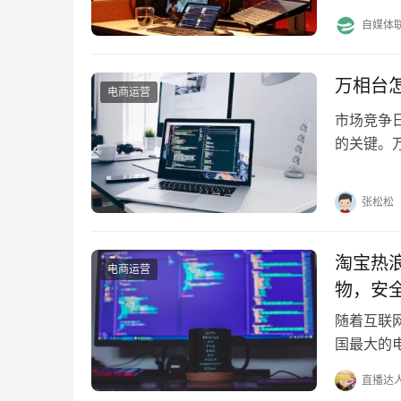
出一系列
自媒体
万相台
电商运营
市场竞争
的关键。
品，为企
张松松
淘宝热
电商运营
物，安
随着互联
国最大的
款环节无
直播达