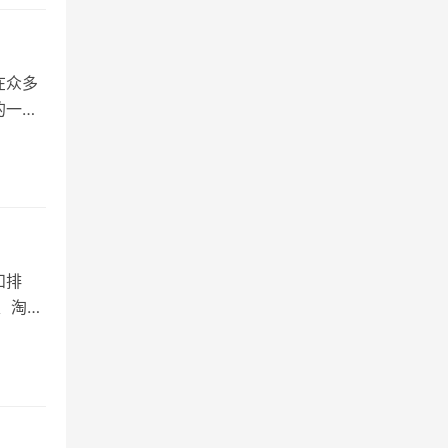
在众多
的一个
和排
、淘宝