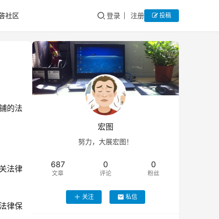
答社区
登录
注册
投稿
铺的法
宏图
努力，大展宏图！
687
0
0
关法律
文章
评论
粉丝
关注
私信
法律保