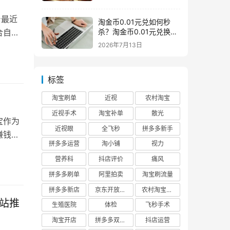
台最近
淘金币0.01元兑如何秒
杀？淘金币0.01元兑换在
合自己
哪如何兑换
2026年7月13日
标签
淘宝刷单
近视
农村淘宝
近视手术
淘宝补单
散光
宝作为
近视眼
全飞秒
拼多多新手
赚钱
拼多多运营
淘小铺
视力
营养科
抖店评价
痛风
拼多多刷单
阿里拍卖
淘宝刷流量
拼多多新店
京东开放平台
农村淘宝快递
站推
生殖医院
体检
飞秒手术
淘宝开店
拼多多双十二
抖店运营