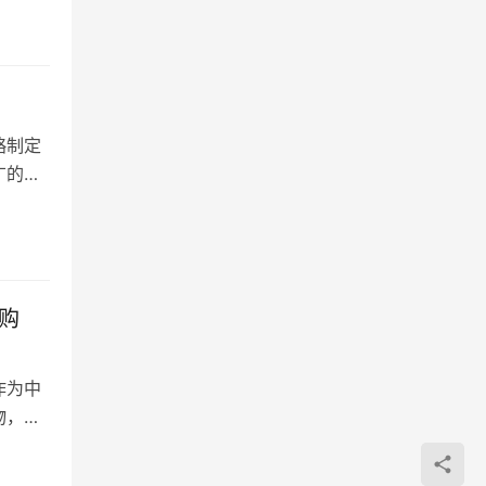
略制定
广的产
购
作为中
物，付