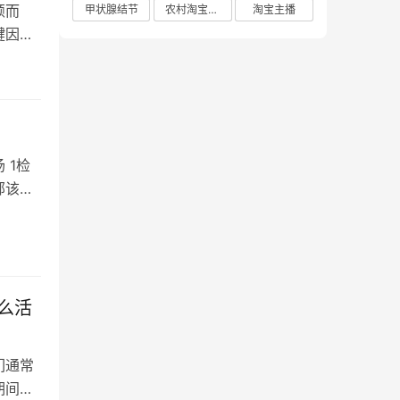
颖而
甲状腺结节
农村淘宝店铺
淘宝主播
键因素
 1检
部该如
么活
们通常
期间推