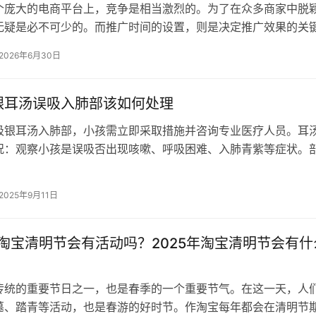
个庞大的电商平台上，竞争是相当激烈的。为了在众多商家中脱
无疑是必不可少的。而推广时间的设置，则是决定推广效果的关
天，就让我来给大家详细讲解一下如何…
2026年6月30日
银耳汤误吸入肺部该如何处理
吸银耳汤入肺部，小孩需立即采取措施并咨询专业医疗人员。耳汤
况：观察小孩是误吸否出现咳嗽、呼吸困难、入肺青紫等症状。
促或有其他异常，何处应立即就医…
2025年9月11日
年淘宝清明节会有活动吗？2025年淘宝清明节会有什
传统的重要节日之一，也是春季的一个重要节气。在这一天，人
墓、踏青等活动，也是春游的好时节。作淘宝每年都会在清明节