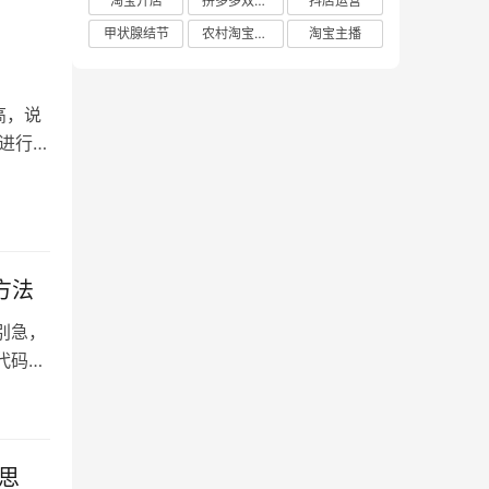
淘宝开店
拼多多双十二
抖店运营
甲状腺结节
农村淘宝店铺
淘宝主播
高，说
进行相
方法
别急，
t代码输
思