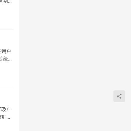
区别是
些用户
等级怎
都及广
瘦肝利