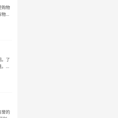
受购物
际物流
词。了
境。
信誉的