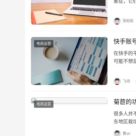
象征，它
什么？ 
张松松
快手账
电商运营
在快手的
可能不想
么关闭？
飞鸿
菊苣的
电商运营
很多人并
东地区栽
功效与作
黄sir