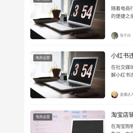
随着电商
的便捷之
派件异常
张千问
小红书
电商运营
在社交媒
解小红书
一、小红书
直播达
淘宝店
电商运营
在淘宝购