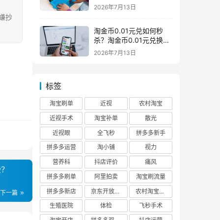
么意思一般下架是为什么
2026年7月13日
涉嫌抄
淘金币0.01元兑如何秒
杀？淘金币0.01元兑换在
哪如何兑换
2026年7月13日
标签
淘宝刷单
近视
农村淘宝
近视手术
淘宝补单
散光
近视眼
全飞秒
拼多多新手
拼多多运营
淘小铺
视力
营养科
抖店评价
痛风
？‌
拼多多刷单
阿里拍卖
淘宝刷流量
拼多多新店
京东开放平台
农村淘宝快递
下一篇
生殖医院
体检
飞秒手术