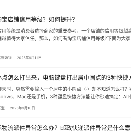
淘宝店铺信用等级？如何提升？
信用等级是消费者选择商家的重要参考，一个店铺的信用等级越
铺越值得大家信任。那么，如何看淘宝店铺信用等级?下面为大家
。 一、如何看淘宝店铺信用等级…
客照妖镜
2025年9月11日
小点怎么打出来，电脑键盘打出居中圆点的3种快捷
聊天时，突然需要输入一个居中的小圆点（·）却不知道怎么打？
ndows、Mac还是手机，3种键盘快捷方法能让你秒速搞定：Al
法拼音直输、符号面…
联盟
2025年9月10日
际物流派件异常怎么办？邮政快递派件异常是什么意