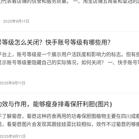
们代表着店铺的信誉和服务质量。 一、淘宝店铺五角星和皇冠的
等级划分：淘宝店铺的信誉等级从…
2025年9月11日
号等级怎么关闭？快手账号等级有哪些用？
平台上，账号等级是一个展示用户活跃度和影响力的标志。但有
显示账号等级要隐藏自己的实际情况，如何关闭？ 一、快手账号
 关闭账号等级的步骤，快手平台…
2025年9月11日
功效与作用，能够瘦身排毒保肝利胆(图片)
不了解菊苣，菊苣这种药食两用的功毒保胆图植物主要在四川成
培，看菊苣图片会发现其跟娃娃菜比较相似，效作不过菊苣的够
用跟普通娃娃菜就完全不同了，其含…
2025年9月11日