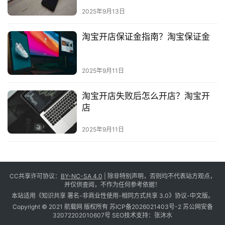
2025年9月13日
淘宝开店保证金指南？淘宝保证金
2025年9月11日
淘宝开店失败后怎么开店？淘宝开
店
2025年9月11日
CC共享许可协议：
BY-NC-SA 4.0
| 除非特别声明，否则均不代表站方观点，
并仅供查阅，不作为任何参考依据！
本站适用《知识共享 署名-非商业性使用-相同方式共享 3.0》协议-中文版。
Copyright © 2021 航载网 版权所有
苏ICP备2026021403号-2
苏公网安备
32072202010607号
SEO技术支持：
张沐水