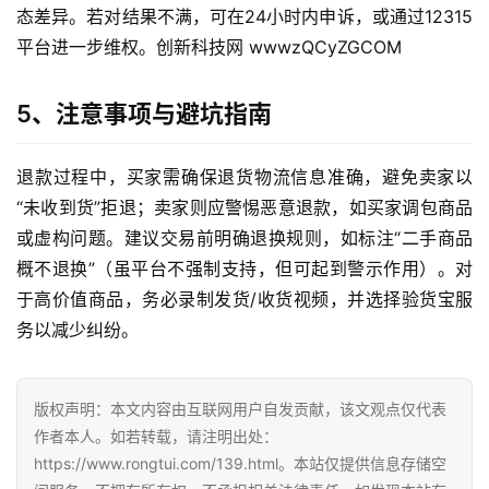
自
态差异。若对结果不满，可在24小时内申诉，或通过12315
媒
平台进一步维权。创新科技网 wwwzQCyZGCOM
体
5、注意事项与避坑指南
G
E
退款过程中，买家需确保退货物流信息准确，避免卖家以
O
优
“未收到货”拒退；卖家则应警惕恶意退款，如买家调包商品
化
或虚构问题。建议交易前明确退换规则，如标注“二手商品
概不退换”（虽平台不强制支持，但可起到警示作用）。对
A
于高价值商品，务必录制发货/收货视频，并选择验货宝服
i
务以减少纠纷。
观
察
版权声明：本文内容由互联网用户自发贡献，该文观点仅代表
电
作者本人。如若转载，请注明出处：
商
https://www.rongtui.com/139.html。本站仅提供信息存储空
运