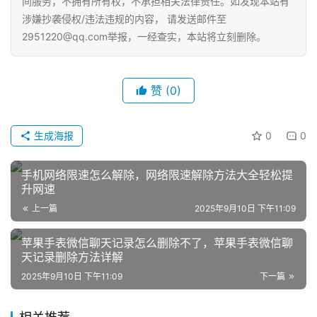
间服务，不拥有所有权，不承担相关法律责任。如发现本站有
营
涉嫌抄袭侵权/违法违规的内容， 请发送邮件至
登录
注册
2951220@qq.com举报，一经查实，本站将立刻删除。
直
播
带
赞
(0)
货
生成海报
0
0
引
流
推
手机网络限速怎么解除，网络限速解除方法大全轻松提
升网速
广
上一篇
2025年9月10日 下午11:09
私
苹果手表微信聊天记录怎么删除不了，苹果手表微信聊
域
天记录删除方法详解
社
2025年9月10日 下午11:09
下一篇
群