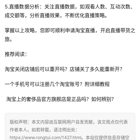
5.直播数据分析：关注直播数据，如观看人数、互动次数、
自
成交额等，分析直播效果，不断优化直播策略。
媒
体
掌握以上攻略，您即可顺利申请淘宝直播，开启直播带货之
旅。
G
E
推荐阅读：
O
优
淘宝关闭店铺后可以重开吗？店铺关了多久能重新开？
化
一个手机号可以注册几个淘宝账号？附详细教程
A
i
 淘宝上的奢侈品官方旗舰店是正品吗？如何辨别？
观
察
版权声明：本文内容由互联网用户自发贡献，该文观点仅代表
电
作者本人。如若转载，请注明出处：
商
https://www.rongtui.com/1427.html。本站仅提供信息存储空