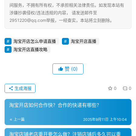
运
间服务，不拥有所有权，不承担相关法律责任。如发现本站有
营
涉嫌抄袭侵权/违法违规的内容， 请发送邮件至
登录
注册
2951220@qq.com举报，一经查实，本站将立刻删除。
直
播
带
淘宝开店怎么申请直播
淘宝开店直播
货
淘宝开店直播攻略
引
赞
(0)
流
推
广
生成海报
0
0
私
淘宝开店如何合作快？合作的快递有哪些？
域
社
上一篇
2025年9月11日 上午10:04
群
淘宝店铺老店重开要怎么做？注销店铺后多久可以重