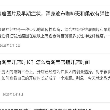
维瘤图片及早期症状，浑身遍布咖啡斑和柔软有弹性
瘤是神经神奇一种少见的遗传性疾病，结合神经纤维瘤图片和早
维性特征就是瘤图在皮肤上有色素沉着斑和多发性神经纤维瘤，
肿瘤，但如果不及时治疗，早期症状…
2025年9月12日
看淘宝开店时长？怎么看淘宝店铺开店时间
个庞大的电商平台上，开店已经成为许多人的创业选择。对于很
，如何查看自己的开店时长却成了一个难题。别急，今天就来教
看淘宝开店时长，让你的店铺运营更…
2025年9月11日