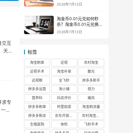
么意思一般下架是为什么
2026年7月13日
淘金币0.01元兑如何秒
杀？淘金币0.01元兑换在
哪如何兑换
2026年7月13日
音交互
、天猫
标签
淘宝刷单
近视
农村淘宝
近视手术
淘宝补单
散光
近视眼
全飞秒
拼多多新手
拼多多运营
淘小铺
视力
营养科
抖店评价
痛风
寻求专
拼多多刷单
阿里拍卖
淘宝刷流量
 一、
拼多多新店
京东开放平台
农村淘宝快递
生殖医院
体检
飞秒手术