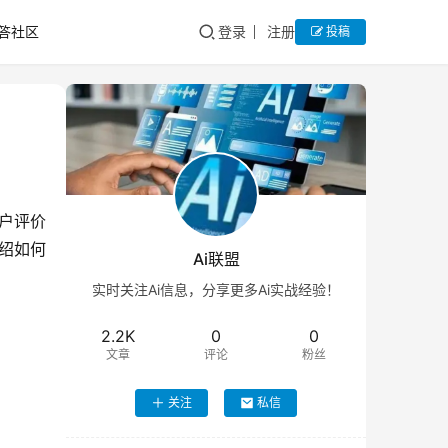
答社区
登录
注册
投稿
户评价
绍如何
Ai联盟
实时关注Ai信息，分享更多Ai实战经验！
2.2K
0
0
文章
评论
粉丝
关注
私信