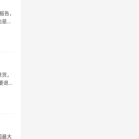
报告，
也是达
退货，
要退回
国最大