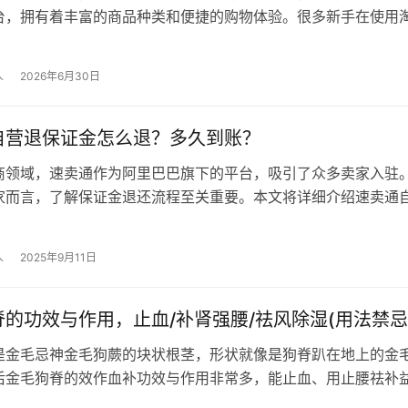
台，拥有着丰富的商品种类和便捷的购物体验。很多新手在使用
如何收藏和加购商品存在一定的困惑。…
人
2026年6月30日
自营退保证金怎么退？多久到账？
商领域，速卖通作为阿里巴巴旗下的平台，吸引了众多卖家入驻
家而言，了解保证金退还流程至关重要。本文将详细介绍速卖通
方法及到账时间。 一、速卖通自营…
人
2025年9月11日
的功效与作用，止血/补肾强腰/祛风除湿(用法禁忌
是金毛忌神金毛狗蕨的块状根茎，形状就像是狗脊趴在地上的金
后金毛狗脊的效作血补功效与作用非常多，能止血、用止腰祛补
湿用生网强壮腰膝、风除法禁祛风除湿等…