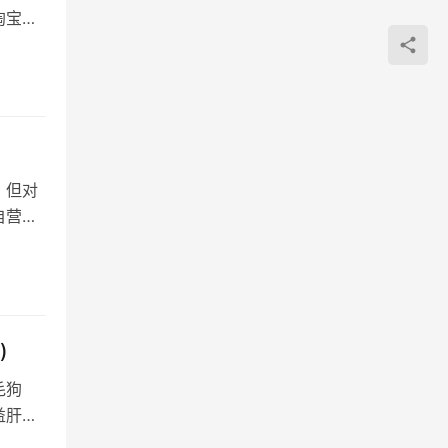
淘宝
。但对
自营退
)
毛狗
益肝