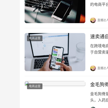
的电商平
时，对于
直播达
速卖通
电商运营
在跨境电
于自营卖
保证金的
直播达
金毛狗脊
电商运营
金毛狗脊
头，入药
肾、肾强