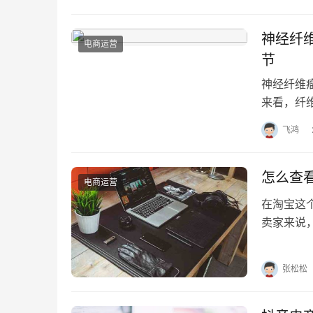
神经纤
电商运营
节
神经纤维
来看，纤
片及良性
飞鸿
怎么查
电商运营
在淘宝这
卖家来说
何轻松查
张松松