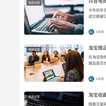
抖音电商
电商运营
今年的年
成交额破
到了77%
Ai联盟
淘宝赠
电商运营
在淘宝购
赠品是否
吗？ 淘
Ai联盟
淘宝收
电商运营
随着互联