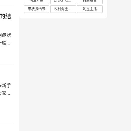
淘宝开店
拼多多双十二
抖店运营
甲状腺结节
农村淘宝店铺
淘宝主播
的结
期症状
一般是
多新手
大家如