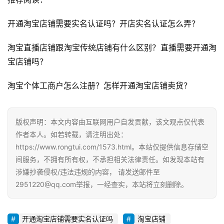
直
播
开通淘宝店铺需要实名认证吗？开店实名认证怎么弄？
带
货
淘宝直播店铺跟淘宝传统店铺有什么区别？直播需要开通淘
宝店铺吗？
引
流
淘宝个体工商户怎么注册？怎样开通淘宝店铺卖货？
推
广
版权声明：本文内容由互联网用户自发贡献，该文观点仅代表
私
作者本人。如若转载，请注明出处：
域
https://www.rongtui.com/1573.html。本站仅提供信息存储空
社
间服务，不拥有所有权，不承担相关法律责任。如发现本站有
群
涉嫌抄袭侵权/违法违规的内容， 请发送邮件至
2951220@qq.com举报，一经查实，本站将立刻删除。
问
答
开通淘宝店铺需要实名认证吗
淘宝店铺
社