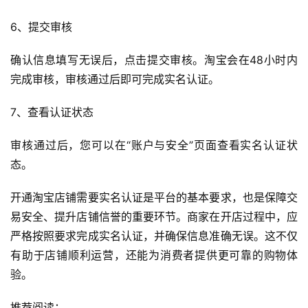
6、提交审核
G
E
确认信息填写无误后，点击提交审核。淘宝会在48小时内
O
完成审核，审核通过后即可完成实名认证。
优
化
7、查看认证状态
A
审核通过后，您可以在“账户与安全”页面查看实名认证状
i
态。
观
察
开通淘宝店铺需要实名认证是平台的基本要求，也是保障交
易安全、提升店铺信誉的重要环节。商家在开店过程中，应
电
严格按照要求完成实名认证，并确保信息准确无误。这不仅
商
有助于店铺顺利运营，还能为消费者提供更可靠的购物体
运
验。
营
登录
注册
推荐阅读：