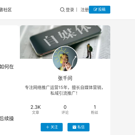
答社区
登录
注册
投稿
如何在
张千问
专注网络推广运营15年，擅长自媒体营销，
私域引流推广！
2.3K
0
1
文章
评论
粉丝
便后续操
关注
私信