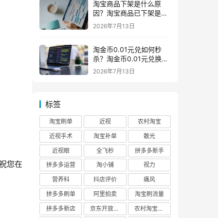
淘宝商品下架是什么原
因？淘宝商品已下架是什
么意思一般下架是为什么
2026年7月13日
淘金币0.01元兑如何秒
杀？淘金币0.01元兑换在
哪如何兑换
2026年7月13日
标签
淘宝刷单
近视
农村淘宝
近视手术
淘宝补单
散光
近视眼
全飞秒
拼多多新手
祝您在
拼多多运营
淘小铺
视力
营养科
抖店评价
痛风
拼多多刷单
阿里拍卖
淘宝刷流量
拼多多新店
京东开放平台
农村淘宝快递