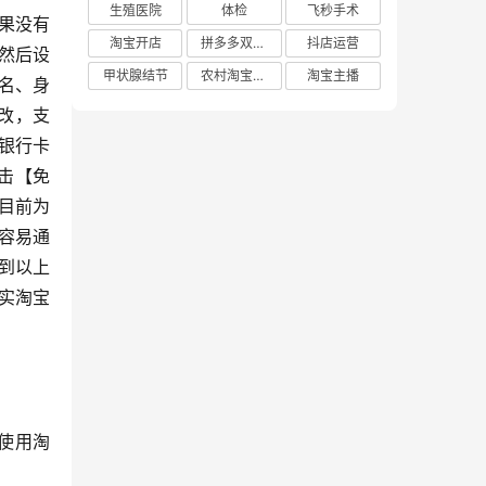
生殖医院
体检
飞秒手术
果没有
淘宝开店
拼多多双十二
抖店运营
然后设
甲状腺结节
农村淘宝店铺
淘宝主播
姓名、身
改，支
银行卡
击【免
目前为
容易通
到以上
实淘宝
使用淘