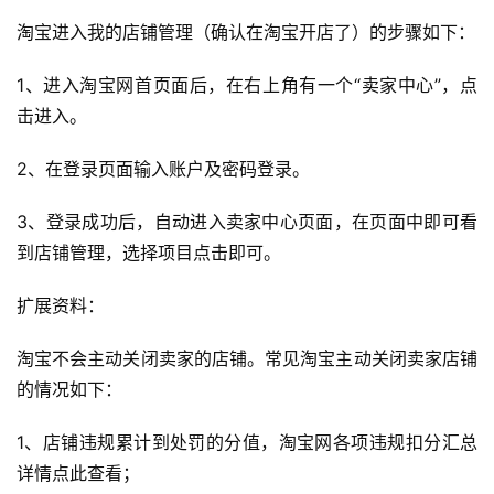
化
淘宝进入我的店铺管理（确认在淘宝开店了）的步骤如下：
A
1、进入淘宝网首页面后，在右上角有一个“卖家中心”，点
i
击进入。
观
察
2、在登录页面输入账户及密码登录。
电
3、登录成功后，自动进入卖家中心页面，在页面中即可看
商
到店铺管理，选择项目点击即可。
运
营
扩展资料：
登录
注册
直
淘宝不会主动关闭卖家的店铺。常见淘宝主动关闭卖家店铺
播
的情况如下：
带
货
1、店铺违规累计到处罚的分值，淘宝网各项违规扣分汇总
详情点此查看；
引