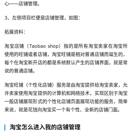
心——店铺管理。
3、左侧项目栏便是店铺管理，如图：
拓展资料： 
淘宝店铺（Taobao shop）指的是所有淘宝卖家在淘宝所
首
使用的旺铺或者店铺，淘宝旺铺是相对普通店铺而诞生的，
页
每个在淘宝新开店的都是系统默认产生的店铺界面，就是常
说的普通店铺。
自
媒
淘宝旺铺（个性化店铺）服务是由淘宝提供给淘宝卖家，允
体
许卖家使用淘宝提供的计算机和网络技术，实现区别于淘宝
一般店铺展现形式的个性化店铺页面展现功能的服务，简单
G
来说，就是花钱向淘宝买一个有个性、全新的店铺门面。
E
O
优
淘宝怎么进入我的店铺管理