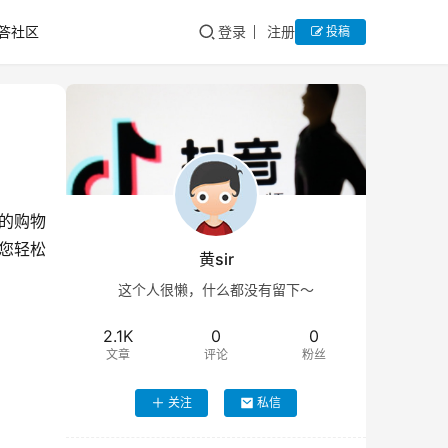
答社区
登录
注册
投稿
的购物
您轻松
黄sir
这个人很懒，什么都没有留下～
2.1K
0
0
文章
评论
粉丝
关注
私信