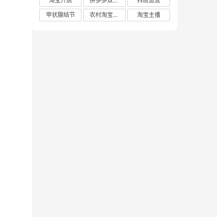
淘宝开店
拼多多双十二
抖店运营
甲状腺结节
农村淘宝店铺
淘宝主播