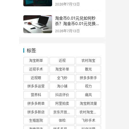
么意思一般下架是为什么
2026年7月13日
淘金币0.01元兑如何秒
杀？淘金币0.01元兑换在
哪如何兑换
2026年7月13日
标签
淘宝刷单
近视
农村淘宝
近视手术
淘宝补单
散光
近视眼
全飞秒
拼多多新手
拼多多运营
淘小铺
视力
营养科
抖店评价
痛风
拼多多刷单
阿里拍卖
淘宝刷流量
拼多多新店
京东开放平台
农村淘宝快递
生殖医院
体检
飞秒手术