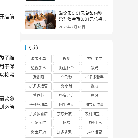
淘金币0.01元兑如何秒
开店前
杀？淘金币0.01元兑换在
哪如何兑换
2026年7月13日
标签
为了维
淘宝刷单
近视
农村淘宝
用于保
近视手术
淘宝补单
散光
以按照
近视眼
全飞秒
拼多多新手
拼多多运营
淘小铺
视力
营养科
抖店评价
痛风
需要缴
拼多多刷单
阿里拍卖
淘宝刷流量
则必须
拼多多新店
京东开放平台
农村淘宝快递
生殖医院
体检
飞秒手术
淘宝开店
拼多多双十二
抖店运营