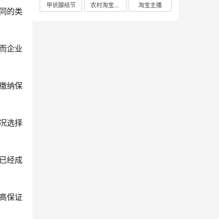
甲状腺结节
农村淘宝店铺
淘宝主播
同的类
而企业
缴纳保
况选择
金已经成
高保证