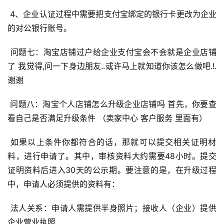
 4、企业认证过程中需要把支付宝绑定的银行卡更改为企业
引
的对公银行账号。 
流
推
 问题七：淘宝店铺过户给企业支付宝会不会就是企业店铺
广
了 我觉得,问一下身边朋友..或许马上就知道你该怎么做吧.!. 
谢谢 
私
域
 问题八：淘宝个人店铺怎么升级企业店铺吗 首先，你要查
社
看自己是否满足升级条件 （卖家中心 客户服务 里面有） 
群
 如果以上条件你都符合的话，那就可以提交相关证明材
问
料，进行申请了。其中，审核资料大约需要48小时。提交
答
证明资料后进入30天的公示期。要注意的是，在升级过程
社
中，申请人必须提供的资料有： 
区
 法人关系：申请人需提供半身照片；接收人（企业）提供
企业营业执照 