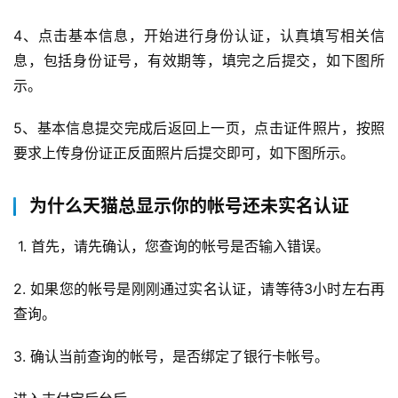
4、点击基本信息，开始进行身份认证，认真填写相关信
G
息，包括身份证号，有效期等，填完之后提交，如下图所
E
示。
O
优
5、基本信息提交完成后返回上一页，点击证件照片，按照
化
要求上传身份证正反面照片后提交即可，如下图所示。
A
i
为什么天猫总显示你的帐号还未实名认证
观
察
 1. 首先，请先确认，您查询的帐号是否输入错误。
2. 如果您的帐号是刚刚通过实名认证，请等待3小时左右再
电
商
查询。
运
营
3. 确认当前查询的帐号，是否绑定了银行卡帐号。
登录
注册