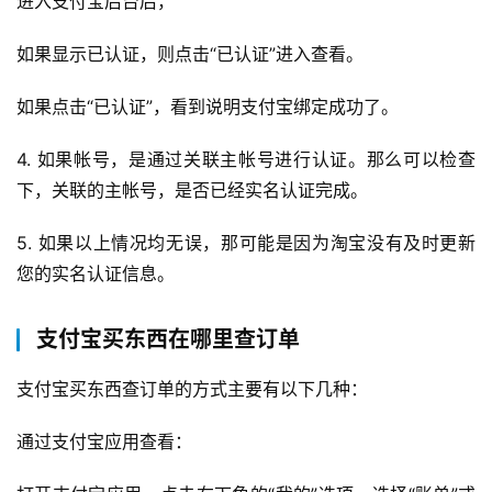
进入支付宝后台后， 
直
播
如果显示已认证，则点击“已认证”进入查看。 
带
货
如果点击“已认证”，看到说明支付宝绑定成功了。 
引
4. 如果帐号，是通过关联主帐号进行认证。那么可以检查
流
下，关联的主帐号，是否已经实名认证完成。 
推
广
5. 如果以上情况均无误，那可能是因为淘宝没有及时更新
您的实名认证信息。
私
域
支付宝买东西在哪里查订单
社
群
支付宝买东西查订单的方式主要有以下几种：
问
通过支付宝应用查看：
答
社