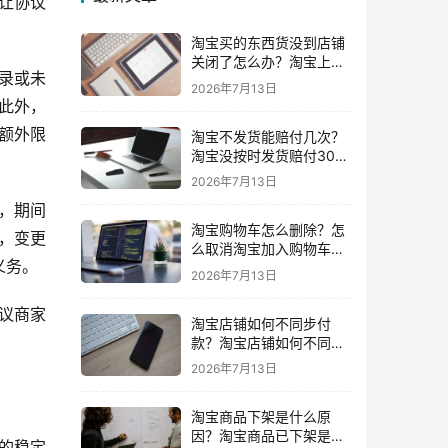
让协议
淘宝买的东西货没到店铺
关闭了怎么办？淘宝上买
录或未
东西货没收到店铺关闭了
2026年7月13日
我可以申请退款吗
此外，
额外限
淘宝不发货能赔付几次？
淘宝没按时发货赔付30%
还会发货吗要赔付几次
2026年7月13日
，期间
淘宝购物车怎么删除？怎
，变更
么取消淘宝加入购物车的
义务。
东西
2026年7月13日
议商家
淘宝店铺如何不同步付
款？淘宝店铺如何不同步
闲鱼
2026年7月13日
淘宝商品下架是什么原
因？淘宝商品已下架是什
的稳定