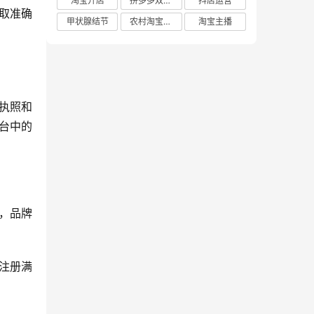
淘宝开店
拼多多双十二
抖店运营
取准确
甲状腺结节
农村淘宝店铺
淘宝主播
执照和
台中的
，品牌
注册满