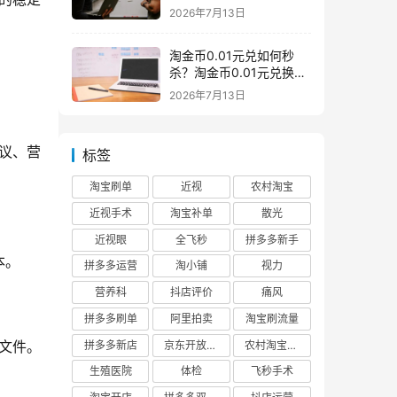
么意思一般下架是为什么
2026年7月13日
淘金币0.01元兑如何秒
杀？淘金币0.01元兑换在
哪如何兑换
2026年7月13日
议、营
标签
淘宝刷单
近视
农村淘宝
近视手术
淘宝补单
散光
近视眼
全飞秒
拼多多新手
。 
拼多多运营
淘小铺
视力
营养科
抖店评价
痛风
拼多多刷单
阿里拍卖
淘宝刷流量
文件。
拼多多新店
京东开放平台
农村淘宝快递
生殖医院
体检
飞秒手术