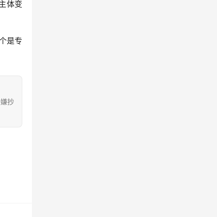
主体变
个是专
涉嫌抄