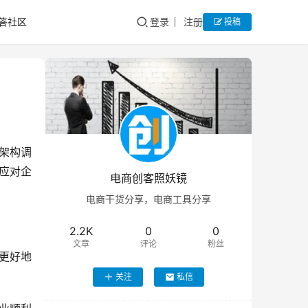
答社区
登录
注册
投稿
架构调
应对企
电商创客照妖镜
电商干货分享，电商工具分享
2.2K
0
0
文章
评论
粉丝
更好地
关注
私信