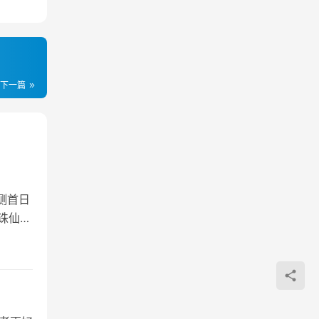
下一篇
测首日
诛仙